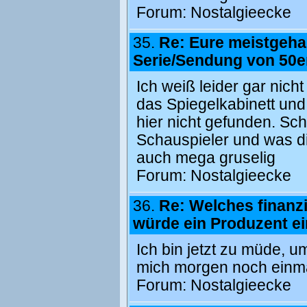
Forum:
Nostalgieecke
35.
Re: Eure meistgeha
Serie/Sendung von 50e
Ich weiß leider gar nic
das Spiegelkabinett un
hier nicht gefunden. Sc
Schauspieler und was di
auch mega gruselig
Forum:
Nostalgieecke
36.
Re: Welches finanzi
würde ein Produzent ei
Ich bin jetzt zu müde, 
mich morgen noch einma
Forum:
Nostalgieecke