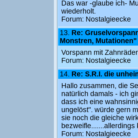
Das war -glaube ich- 
wiederholt.
Forum:
Nostalgieecke
13.
Re: Gruselvorspann
Monstren, Mutationen"
Vorspann mit Zahnrädern
Forum:
Nostalgieecke
14.
Re: S.R.I. die unhei
Hallo zusammen, die Se
natürlich damals - ich g
dass ich eine wahnsinnig
ungelöst". würde gern m
sie noch die gleiche wi
bezweifle.......allerdings
Forum:
Nostalgieecke