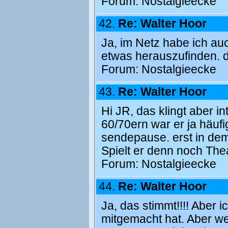
Forum:
Nostalgieecke
42.
Re: Walter Hoor
Ja, im Netz habe ich au
etwas herauszufinden. d
Forum:
Nostalgieecke
43.
Re: Walter Hoor
Hi JR, das klingt aber 
60/70ern war er ja häuf
sendepause. erst in dem
Spielt er denn noch The
Forum:
Nostalgieecke
44.
Re: Walter Hoor
Ja, das stimmt!!!! Aber i
mitgemacht hat. Aber we