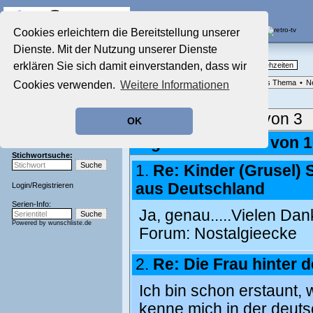
Die Fernseh-Diskussionsforen von
Cookies erleichtern die Bereitstellung unserer
Dienste. Mit der Nutzung unserer Dienste
Startseite
Nostalgieecke
Aktuelles Forum
erklären Sie sich damit einverstanden, dass wir
TV-Erinnerungen an gute, alte Fernsehzeiten
Nostalgieecke
Forenliste
•
Themenübersicht
•
Neues Thema
•
N
Cookies verwenden.
Weitere Informationen
Film-Forum
Der Werbeblock
Zeichentrick-Forum
Aktuelle Seite:
1 von 3
OK
Ratgeber Technik
Sendeschluss!
Ergebnisse 1 - 50 von 
Stichwortsuche:
1.
Re: Kinder (Grusel) 
aus Deutschland
Login
/
Registrieren
Serien-Info:
Ja, genau.....Vielen Dan
Powered by
wunschliste.de
Forum:
Nostalgieecke
2.
Re: Die Frau hinter 
Ich bin schon erstaunt, 
kenne mich in der deuts