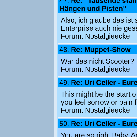
47.
Re: "Tausende stan
Hängen und Pisten"
Also, ich glaube das is
Enterprise auch nie ges
Forum:
Nostalgieecke
48.
Re: Muppet-Show
War das nicht Scooter?
Forum:
Nostalgieecke
49.
Re: Uri Geller - Eur
This might be the start 
you feel sorrow or pain 
Forum:
Nostalgieecke
50.
Re: Uri Geller - Eur
You are so right Baby. A