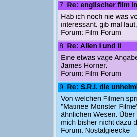
7.
Re: englischer film 
Hab ich noch nie was von
interessant. gib mal la
Forum:
Film-Forum
8.
Re: Alien I und II
Eine etwas vage Angabe. 
James Horner.
Forum:
Film-Forum
9.
Re: S.R.I. die unheim
Von welchen Filmen spri
"Matinee-Monster-Filme"
ähnlichen Wesen. Über di
mich bisher nicht dazu d
Forum:
Nostalgieecke