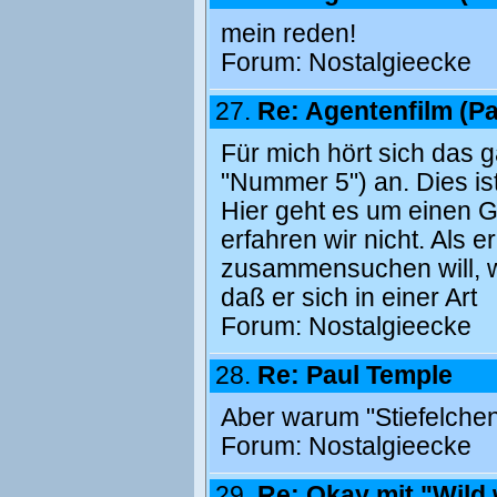
mein reden!
Forum:
Nostalgieecke
27.
Re: Agentenfilm (P
Für mich hört sich das 
"Nummer 5") an. Dies is
Hier geht es um einen G
erfahren wir nicht. Als 
zusammensuchen will, wi
daß er sich in einer Art
Forum:
Nostalgieecke
28.
Re: Paul Temple
Aber warum "Stiefelche
Forum:
Nostalgieecke
29.
Re: Okay mit "Wild 