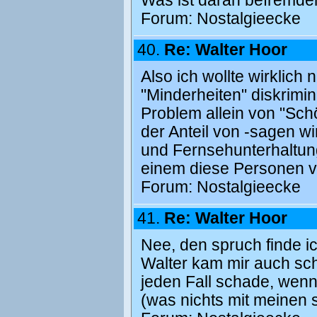
Was ist daran befremd
Forum:
Nostalgieecke
40.
Re: Walter Hoor
Also ich wollte wirklic
"Minderheiten" diskrimin
Problem allein von "Schö
der Anteil von -sagen wi
und Fernsehunterhaltung
einem diese Personen v
Forum:
Nostalgieecke
41.
Re: Walter Hoor
Nee, den spruch finde ic
Walter kam mir auch scho
jeden Fall schade, wenn 
(was nichts mit meinen 