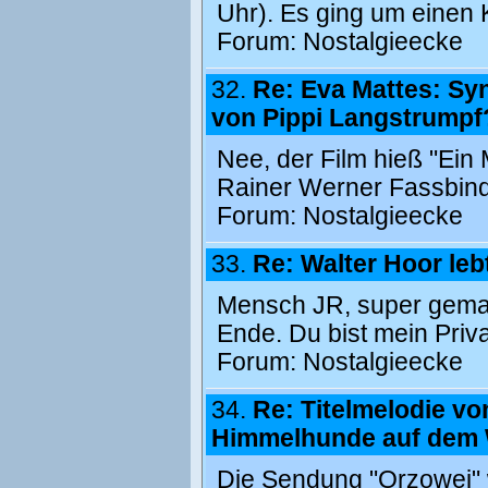
Uhr). Es ging um einen 
Forum:
Nostalgieecke
32.
Re: Eva Mattes: S
von Pippi Langstrumpf
Nee, der Film hieß "Ein
Rainer Werner Fassbinde
Forum:
Nostalgieecke
33.
Re: Walter Hoor lebt 
Mensch JR, super gemac
Ende. Du bist mein Privat
Forum:
Nostalgieecke
34.
Re: Titelmelodie vo
Himmelhunde auf dem 
Die Sendung "Orzowei" 