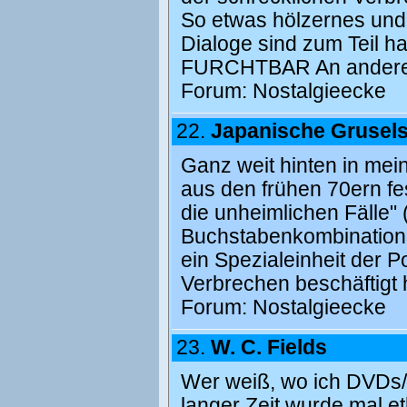
So etwas hölzernes und 
Dialoge sind zum Teil h
FURCHTBAR An anderer
Forum:
Nostalgieecke
22.
Japanische Grusels
Ganz weit hinten in mei
aus den frühen 70ern fe
die unheimlichen Fälle" 
Buchstabenkombinatione
ein Spezialeinheit der P
Verbrechen beschäftigt h
Forum:
Nostalgieecke
23.
W. C. Fields
Wer weiß, wo ich DVDs/
langer Zeit wurde mal et