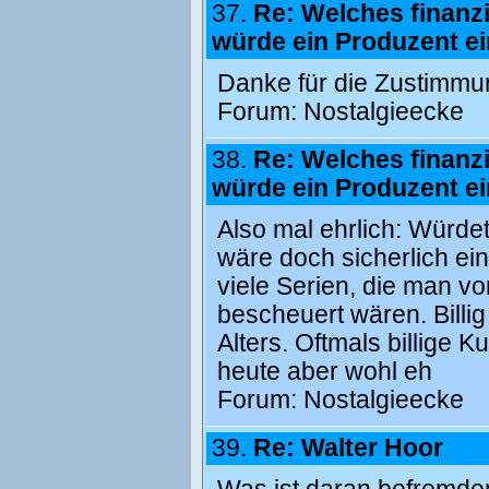
37.
Re: Welches finanzi
würde ein Produzent ei
Danke für die Zustimmun
Forum:
Nostalgieecke
38.
Re: Welches finanzi
würde ein Produzent ei
Also mal ehrlich: Würde
wäre doch sicherlich e
viele Serien, die man vo
bescheuert wären. Billig
Alters. Oftmals billige K
heute aber wohl eh
Forum:
Nostalgieecke
39.
Re: Walter Hoor