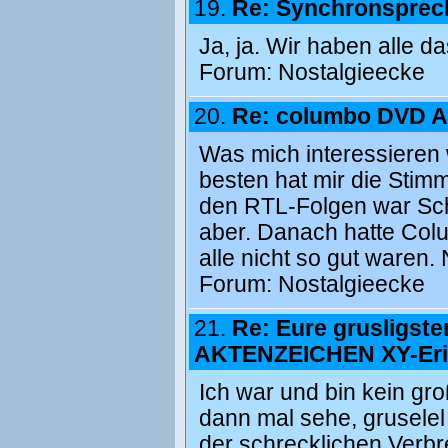
19.
Re: Synchronsprec
Ja, ja. Wir haben alle da
Forum:
Nostalgieecke
20.
Re: columbo DVD
Was mich interessieren
besten hat mir die Stim
den RTL-Folgen war Sch
aber. Danach hatte Col
alle nicht so gut waren.
Forum:
Nostalgieecke
21.
Re: Eure grusligste
AKTENZEICHEN XY-Eri
Ich war und bin kein gr
dann mal sehe, grusele
der schrecklichen Verbr