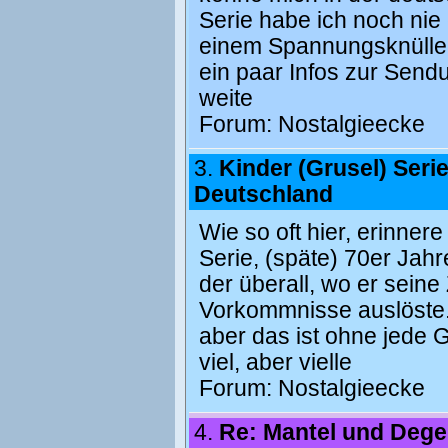
Serie habe ich noch nie e
einem Spannungsknüller,
ein paar Infos zur Sendu
weite
Forum:
Nostalgieecke
3.
Kinder (Grusel) Seri
Deutschland
Wie so oft hier, erinner
Serie, (späte) 70er Jah
der überall, wo er seine
Vorkommnisse auslöste.
aber das ist ohne jede G
viel, aber vielle
Forum:
Nostalgieecke
4.
Re: Mantel und Dege