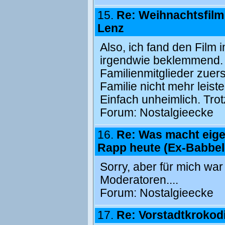
15.
Re: Weihnachtsfilm
Lenz
Also, ich fand den Film
irgendwie beklemmend. 
Familienmitglieder zuers
Familie nicht mehr leist
Einfach unheimlich. Tro
Forum:
Nostalgieecke
16.
Re: Was macht eige
Rapp heute (Ex-Babbe
Sorry, aber für mich wa
Moderatoren....
Forum:
Nostalgieecke
17.
Re: Vorstadtkrokodi