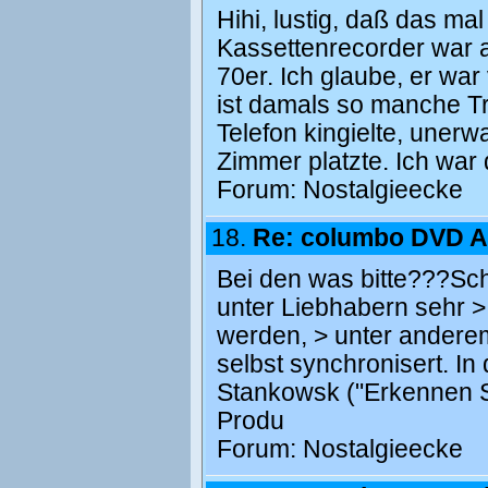
Hihi, lustig, daß das m
Kassettenrecorder war 
70er. Ich glaube, er war
ist damals so manche T
Telefon kingielte, unerw
Zimmer platzte. Ich war 
Forum:
Nostalgieecke
18.
Re: columbo DVD
Bei den was bitte???Scha
unter Liebhabern sehr >
werden, > unter andere
selbst synchronisert. In
Stankowsk ("Erkennen Si
Produ
Forum:
Nostalgieecke