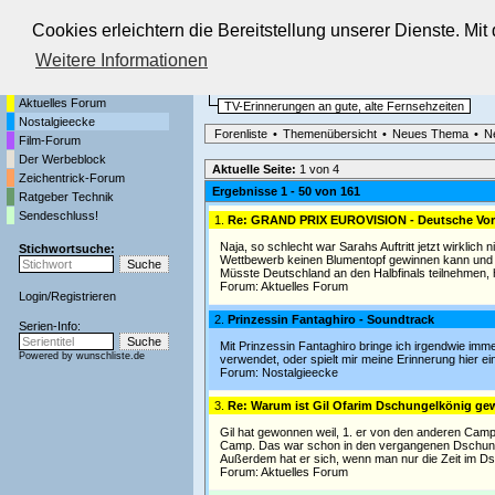
Cookies erleichtern die Bereitstellung unserer Dienste. Mi
Die Fernseh-Diskussionsforen von
Weitere Informationen
Startseite
Nostalgieecke
Aktuelles Forum
TV-Erinnerungen an gute, alte Fernsehzeiten
Nostalgieecke
Forenliste
•
Themenübersicht
•
Neues Thema
•
N
Film-Forum
Der Werbeblock
Aktuelle Seite:
1 von 4
Zeichentrick-Forum
Ergebnisse 1 - 50 von 161
Ratgeber Technik
Sendeschluss!
1.
Re: GRAND PRIX EUROVISION - Deutsche Vore
Naja, so schlecht war Sarahs Auftritt jetzt wirklic
Stichwortsuche:
Wettbewerb keinen Blumentopf gewinnen kann und sc
Müsste Deutschland an den Halbfinals teilnehmen, hä
Forum:
Aktuelles Forum
Login
/
Registrieren
2.
Prinzessin Fantaghiro - Soundtrack
Serien-Info:
Mit Prinzessin Fantaghiro bringe ich irgendwie im
Powered by
wunschliste.de
verwendet, oder spielt mir meine Erinnerung hier ei
Forum:
Nostalgieecke
3.
Re: Warum ist Gil Ofarim Dschungelkönig g
Gil hat gewonnen weil, 1. er von den anderen Cam
Camp. Das war schon in den vergangenen Dschunge
Außerdem hat er sich, wenn man nur die Zeit im Ds
Forum:
Aktuelles Forum