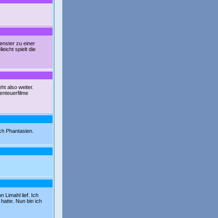
enster zu einer
icht spielt die
t also weiter.
enteuerfilme
ch Phantasien.
 Limahl lief. Ich
hatte. Nun bin ich