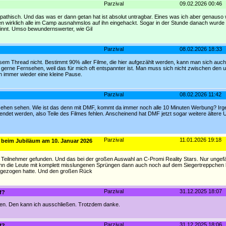
Parzival
09.02.2026 00:46
ympathisch. Und das was er dann getan hat ist absolut untragbar. Eines was ich aber genaus
ben wirklich alle im Camp ausnahmslos auf ihn eingehackt. Sogar in der Stunde danach wurde
winnt. Umso bewundernswerter, wie Gil
Parzival
08.02.2026 18:33
iesem Thread nicht. Bestimmt 90% aller Filme, die hier aufgezählt werden, kann man sich auc
erne Fernsehen, weil das für mich oft entspannter ist. Man muss sich nicht zwischen den 
h immer wieder eine kleine Pause.
Parzival
08.02.2026 11:42
sehen sehen. Wie ist das denn mit DMF, kommt da immer noch alle 10 Minuten Werbung? Irg
sendet werden, also Teile des Filmes fehlen. Anscheinend hat DMF jetzt sogar weitere ältere 
Parzival
11.01.2026 19:18
d beim Jubiläum am 10. Januar 2026
e Teilnehmer gefunden. Und das bei der großen Auswahl an C-Promi Reality Stars. Nur ungefä
wenn die Leute mit komplett misslungenen Sprüngen dann auch noch auf dem Siegertreppchen
fgezogen hatte. Und den großen Rück
Parzival
31.12.2025 18:07
f?
ehen. Den kann ich ausschließen. Trotzdem danke.
Parzival
31.12.2025 18:06
f?