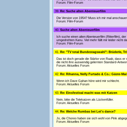
Forum:
Film-Forum
39.
Re: Suche alten Abenteuerfilm
Die Version von 1954? Muss ich mir mal anschauen
Forum:
Film-Forum
40.
Suche alten Abenteuerfilm
Ich suche einen alten Abenteuerfilm (Ritterfilm), d
umgedrehten Kanu. Viel mehr fällt mir leider nicht d
Forum:
Film-Forum
41.
Re: "TV total Bundestagswahl": Brüderle, Tri
Das ist doch gerade die Stärke von Raab, dass er 
die nicht ihre auswendig gelernten Standard-Antwo
Forum:
Aktuelles Forum
42.
Re: Rihanna, Nelly Furtado & Co.: Gäste-Mar
Wenn ich Dave Gahan höre wird mir schlecht.
Forum:
Aktuelles Forum
43.
Re: Einsfestival macht was mit Katzen
Nein, bitte die Telekatzen als Lückenfüller.
Forum:
Aktuelles Forum
44.
Re: Welche Rumbas bei Let's dance?
Jo, die Choreo haben sie sich wohl von Pink abgeg
Forum:
Aktuelles Forum