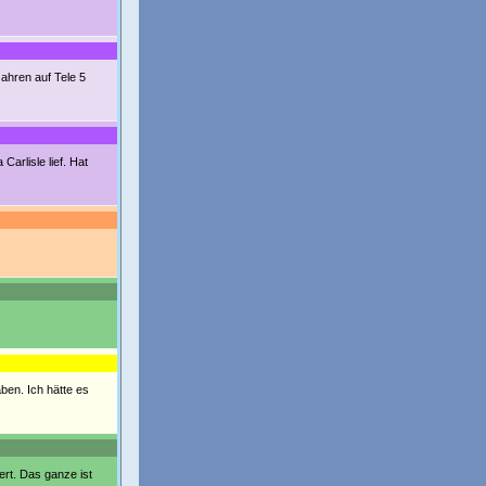
Jahren auf Tele 5
arlisle lief. Hat
ben. Ich hätte es
ert. Das ganze ist