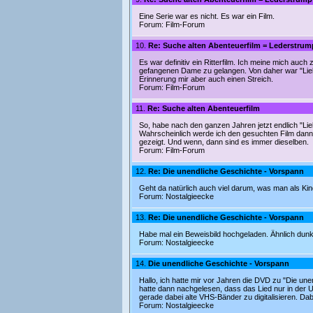
Eine Serie war es nicht. Es war ein Film.
Forum:
Film-Forum
10.
Re: Suche alten Abenteuerfilm = Lederstrum
Es war definitiv ein Ritterfilm. Ich meine mich auc
gefangenen Dame zu gelangen. Von daher war "Liebe,
Erinnerung mir aber auch einen Streich.
Forum:
Film-Forum
11.
Re: Suche alten Abenteuerfilm
So, habe nach den ganzen Jahren jetzt endlich "Lie
Wahrscheinlich werde ich den gesuchten Film dann i
gezeigt. Und wenn, dann sind es immer dieselben.
Forum:
Film-Forum
12.
Re: Die unendliche Geschichte - Vorspann
Geht da natürlich auch viel darum, was man als Ki
Forum:
Nostalgieecke
13.
Re: Die unendliche Geschichte - Vorspann
Habe mal ein Beweisbild hochgeladen. Ähnlich dunkl
Forum:
Nostalgieecke
14.
Die unendliche Geschichte - Vorspann
Hallo, ich hatte mir vor Jahren die DVD zu "Die une
hatte dann nachgelesen, dass das Lied nur in der US
gerade dabei alte VHS-Bänder zu digitalisieren. Dab
Forum:
Nostalgieecke