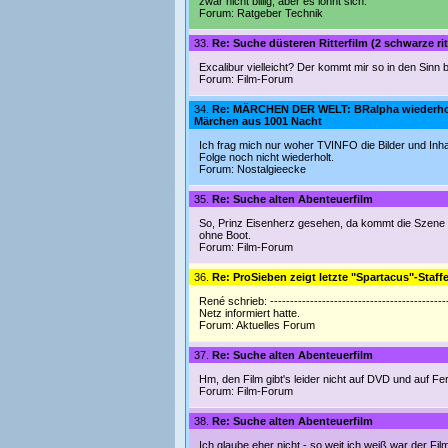
zwar nicht billig, aber es lohnt sich.
Forum:
Ratgeber Technik
33.
Re: Suche düsteren Ritterfilm (2 schwarze ritt
Excalibur vielleicht? Der kommt mir so in den Sinn b
Forum:
Film-Forum
34.
Re: MÄRCHEN DER WELT: BRalpha wiederholt
Märchen aus 1001 Nacht
Ich frag mich nur woher TVINFO die Bilder und Inh
Folge noch nicht wiederholt.
Forum:
Nostalgieecke
35.
Re: Suche alten Abenteuerfilm
So, Prinz Eisenherz gesehen, da kommt die Szene le
ohne Boot.
Forum:
Film-Forum
36.
Re: ProSieben zeigt letzte "Spartacus"-Staff
René schrieb: ----------------------------------------
Netz informiert hatte.
Forum:
Aktuelles Forum
37.
Re: Suche alten Abenteuerfilm
Hm, den Film gibt's leider nicht auf DVD und auf 
Forum:
Film-Forum
38.
Re: Suche alten Abenteuerfilm
Ich glaube eher nicht - so weit ich weiß war der Fi