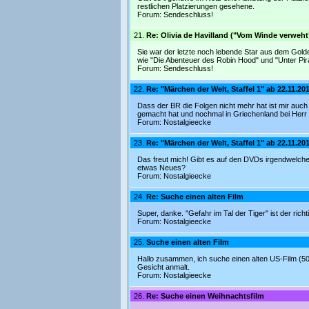
restlichen Platzierungen gesehene.
Forum:
Sendeschluss!
21.
Re: Olivia de Havilland ("Vom Winde verweht
Sie war der letzte noch lebende Star aus dem Golde
wie "Die Abenteuer des Robin Hood" und "Unter Pir
Forum:
Sendeschluss!
22.
Re: "Märchen der Welt, Staffel 1" ab 22.11.2
Dass der BR die Folgen nicht mehr hat ist mir auch 
gemacht hat und nochmal in Griechenland bei Herr 
Forum:
Nostalgieecke
23.
Re: "Märchen der Welt, Staffel 1" ab 22.11.2
Das freut mich! Gibt es auf den DVDs irgendwelche 
etwas Neues?
Forum:
Nostalgieecke
24.
Re: Suche einen alten Film
Super, danke. "Gefahr im Tal der Tiger" ist der richt
Forum:
Nostalgieecke
25.
Suche einen alten Film
Hallo zusammen, ich suche einen alten US-Film (50er
Gesicht anmalt.
Forum:
Nostalgieecke
26.
Re: Suche einen Weihnachtsfilm