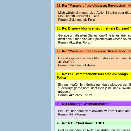
15.
Re: "Masters of the Universe: Revolution": H
Mich würde ein neuer Live-Action Kinofilm oder die 
Motu betrifft verflucht zu sein.
Forum:
Zeichentrick-Forum
16.
Re: Disney+ löscht erneut mehrere Dutzend 
Gerade um die alten Disney Kinofilme ist es aber 
nicht sein. Oder sind die Speicherplatzkosten so en
Forum:
Aktuelles Forum
17.
Re: "Masters of the Universe: Revolution": H
Das ist eigentlich offensichtlich, dass es sich um D
als Staffel 1.
Forum:
Zeichentrick-Forum
18.
Re: ESC-Vorentscheid: Das sind die Songs 
Points"
Bin auch dafür. Ich fürchte nur, dass sich, bei de
"Fachjury" gerne hört, sieht man ja bei der Auswahl
müssen.
Forum:
Aktuelles Forum
19.
Re: Lieblings-Weihnachtsfilme
Ein Film, der noch nicht erwähnt wurde: "Santa an
Forum:
Film-Forum
20.
Re: RTL-Chartshow / ABBA
Gibt es irgendwo im Netz eine Auflistung der Platz