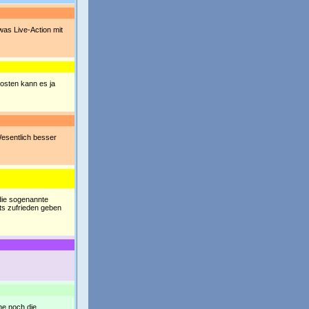
was Live-Action mit
osten kann es ja
 Wesentlich besser
 die sogenannte
nts zufrieden geben
ne noch die