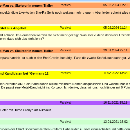
Parzival
05.02.2024 11:29
e-Man vs. Skeletor in neuem Trailer
angekündigte Live-Action She-Ra Serie noch weitaus mehr triggern. Aber leider scheint alles 
Parzival
05.02.2024 11:24
Titel aus Angebot
echt schade. Im Fernsehen werden die nicht mehr gezeigt. Was steckt denn dahinter? Lizenzk
orm, dass sich das nicht lohnt?
Parzival
29.01.2024 22:11
e-Man vs. Skeletor in neuem Trailer
espara handelt. Ist auch in den End Credits bestätigt. Fand die zweite Staffel auch sehr gut.
Parzival
11.02.2022 13:38
und Kandidaten bei "Germany 12
r überkorrekten ARD, die Band schon alleine mit ihrem Namen disqualifiziert Und welche Musik
. Da passt eine Metal-Band nicht ins Konzept. Ich denke, dass wir uns noch länger mit 0 Poi
Parzival
16.11.2021 15:19
d Pete" mit Hume Cronyn als Nikolaus
Parzival
13.01.2021 16:02
ierungen der Chart Show vom letzten Freitag? Habe leider zu spät eingeschaltet und hätte ger