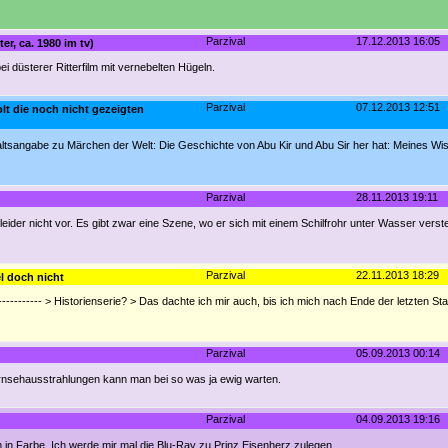
Parzival
17.12.2013 16:05
er, ca. 1980 im tv)
ei düsterer Ritterfilm mit vernebelten Hügeln.
Parzival
07.12.2013 12:51
 die noch nicht gezeigten
altsangabe zu Märchen der Welt: Die Geschichte von Abu Kir und Abu Sir her hat: Meines W
Parzival
28.11.2013 19:11
ider nicht vor. Es gibt zwar eine Szene, wo er sich mit einem Schilfrohr unter Wasser verste
Parzival
22.11.2013 18:29
el doch nicht
--------------- > Historienserie? > Das dachte ich mir auch, bis ich mich nach Ende der letzten St
Parzival
05.09.2013 00:14
Fernsehausstrahlungen kann man bei so was ja ewig warten.
Parzival
04.09.2013 19:16
lm in Farbe. Ich werde mir mal die Blu-Ray zu Prinz Eisenherz zulegen.