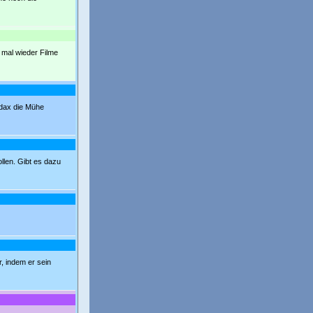
 mal wieder Filme
Pidax die Mühe
llen. Gibt es dazu
r, indem er sein