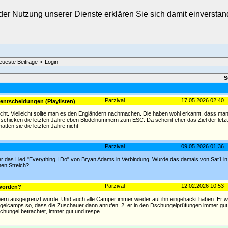
t der Nutzung unserer Dienste erklären Sie sich damit einverst
eueste Beiträge
•
Login
S
Parzival
17.05.2026 02:40
ntscheidungen (Playlisten)
h nicht. Vielleicht sollte man es den Engländern nachmachen. Die haben wohl erkannt, dass ma
hicken die letzten Jahre eben Blödelnummern zum ESC. Da scheint eher das Ziel der letzte
tten sie die letzten Jahre nicht
Parzival
09.05.2026 01:36
mer das Lied "Everything I Do" von Bryan Adams in Verbindung. Wurde das damals von Sat1 in
nen Streich?
Parzival
12.02.2026 10:53
eworden?
pern ausgegrenzt wurde. Und auch alle Camper immer wieder auf ihn eingehackt haben. Er w
lcamps so, dass die Zuschauer dann anrufen. 2. er in den Dschungelprüfungen immer gut 
chungel betrachtet, immer gut und respe