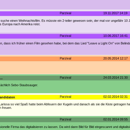
Parzival
19.11.2017 14:19
h suche einen Weihnachtsfilm. Es müsste ein 2-teiler gewesen sein, der mal vor ungefähr 10 
s Europa nach Amerika reist.
Parzival
10.06.2017 16:41
 dass ich früher einen Film gesehen habe, bei dem das Lied "Leave a Light On" von Belinda C
Parzival
20.05.2014 12:17
Parzival
24.03.2014 21:30
..
ächlich Sebo-Staubsauger.
Parzival
02.02.2014 02:31
Kandidaten
Larissa so viel Spaß hatte beim Abfeuern der Kugeln und danach als sie die Kiste getragen ha
n freuen.
Parzival
02.01.2014 09:55
nelle Firma das digitalisieren zu lassen. Da wird dann Bild für Bild eingescannt und digitalisi