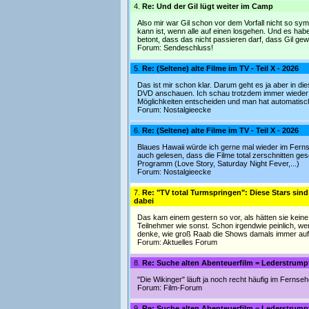
4.
Re: Und der Gil lügt weiter im Camp
Also mir war Gil schon vor dem Vorfall nicht so s
kann ist, wenn alle auf einen losgehen. Und es ha
betont, dass das nicht passieren darf, dass Gil ge
Forum:
Sendeschluss!
5.
Re: (Seltene) alte Filme im TV - Teil X - 2026
Das ist mir schon klar. Darum geht es ja aber in d
DVD anschauen. Ich schau trotzdem immer wieder g
Möglichkeiten entscheiden und man hat automatisc
Forum:
Nostalgieecke
6.
Re: (Seltene) alte Filme im TV - Teil X - 2026
Blaues Hawaii würde ich gerne mal wieder im Fern
auch gelesen, dass die Filme total zerschnitten ge
Programm (Love Story, Saturday Night Fever,...)
Forum:
Nostalgieecke
7.
Re: "TV total Turmspringen": Diese Stars sin
dabei
Das kam einem gestern so vor, als hätten sie kein
Teilnehmer wie sonst. Schon irgendwie peinlich, 
denke, wie groß Raab die Shows damals immer au
Forum:
Aktuelles Forum
8.
Re: Suche alten Abenteuerfilm = Lederstrump
"Die Wikinger" läuft ja noch recht häufig im Ferns
Forum:
Film-Forum
9.
Re: Suche alten Abenteuerfilm = Lederstrump