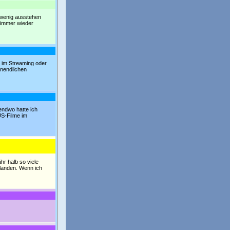
o wenig ausstehen
 immer wieder
h im Streaming oder
unendlichen
endwo hatte ich
US-Filme im
hr halb so viele
 landen. Wenn ich