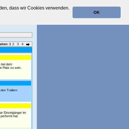
anden, dass wir Cookies verwenden.
OK
eiten:
1
2
3
4
n bei dem
 Platz zu sein.
 den Trailern
ar Einzelgänger im
performt hat.