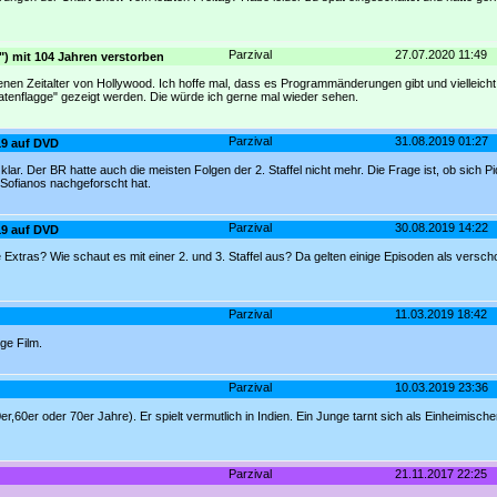
Parzival
27.07.2020 11:49
") mit 104 Jahren verstorben
nen Zeitalter von Hollywood. Ich hoffe mal, dass es Programmänderungen gibt und vielleicht
atenflagge" gezeigt werden. Die würde ich gerne mal wieder sehen.
Parzival
31.08.2019 01:27
019 auf DVD
klar. Der BR hatte auch die meisten Folgen der 2. Staffel nicht mehr. Die Frage ist, ob sich 
Sofianos nachgeforscht hat.
Parzival
30.08.2019 14:22
019 auf DVD
Extras? Wie schaut es mit einer 2. und 3. Staffel aus? Da gelten einige Episoden als verscho
Parzival
11.03.2019 18:42
ige Film.
Parzival
10.03.2019 23:36
,60er oder 70er Jahre). Er spielt vermutlich in Indien. Ein Junge tarnt sich als Einheimische
Parzival
21.11.2017 22:25