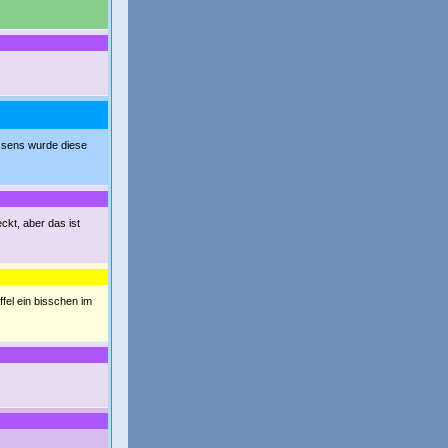
issens wurde diese
ckt, aber das ist
affel ein bisschen im