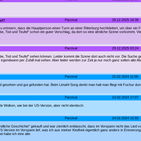
Parzival
29.12.2025 18:38
pf?
h zu erinnern, dass die Hauptperson einen Turm an einer Ritterburg hochklettert, um über ein F
 Tod und Teufel" schon ein guter Vorschlag, da dort so eine ähnliche Szene vorkommt. Vielle
Parzival
29.12.2025 03:24
be, Tod und Teufel" sehen können. Leider kommt die Szene dort auch nicht vor. Die Suche geh
rgendwann per Zufall mal sehen. Aber leider werden zur Zeit ja nur noch ganz selten alte Ab
Parzival
15.02.2024 11:00
nd gesehen und gut gefunden hat. Beim Limahl-Song denkt man halt man fliegt mit Fuchur dur
Parzival
14.02.2024 17:07
e Wolken, wie bei der US-Version, aber nicht identisch:
Parzival
14.02.2024 15:55
ndliche Geschichte" gekauft und war ziemlich enttäuscht, dass im Vorspann nicht das Lied von
-Version im Vorspann lief, was ich aus meiner Kindheit eigentlich ganz anders in Erinnerung 
ei habe ich eine alte