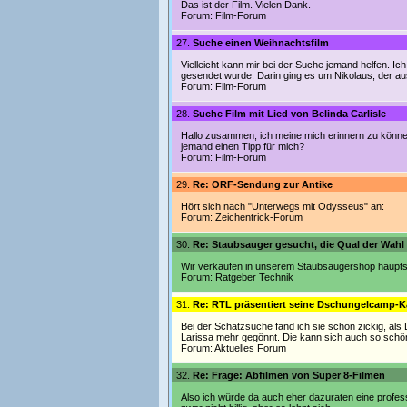
Das ist der Film. Vielen Dank.
Forum:
Film-Forum
27.
Suche einen Weihnachtsfilm
Vielleicht kann mir bei der Suche jemand helfen. Ic
gesendet wurde. Darin ging es um Nikolaus, der au
Forum:
Film-Forum
28.
Suche Film mit Lied von Belinda Carlisle
Hallo zusammen, ich meine mich erinnern zu können,
jemand einen Tipp für mich?
Forum:
Film-Forum
29.
Re: ORF-Sendung zur Antike
Hört sich nach "Unterwegs mit Odysseus" an:
Forum:
Zeichentrick-Forum
30.
Re: Staubsauger gesucht, die Qual der Wahl .
Wir verkaufen in unserem Staubsaugershop haupts
Forum:
Ratgeber Technik
31.
Re: RTL präsentiert seine Dschungelcamp-
Bei der Schatzsuche fand ich sie schon zickig, als 
Larissa mehr gegönnt. Die kann sich auch so schö
Forum:
Aktuelles Forum
32.
Re: Frage: Abfilmen von Super 8-Filmen
Also ich würde da auch eher dazuraten eine professio