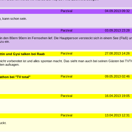
Parzival
04.09.2013 09:32
, kann schon sein.
Parzival
03.09.2013 23:28
er in den 80ern 90ern im Fernsehen lief. Die Hauptperson versteckt sich in einem See (Fluß) u
azu ein.
Parzival
27.08.2013 14:26
ttin und Gysi talken bei Raab
nicht vorbereitet ist und alles spontan macht. Das sieht man auch bei seinen Gästen bei T
rten aufsagen.
Parzival
09.05.2013 02:46
athon bei "TV total"
Parzival
16.04.2013 19:05
Parzival
13.04.2013 12:31
uckt.