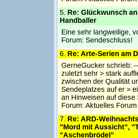
5.
Re: Glückwunsch an
Handballer
Eine sehr langweilige, 
Forum:
Sendeschluss!
6.
Re: Arte-Serien am
GerneGucker schrieb: ------
zuletzt sehr > stark auff
zwischen der Qualität 
Sendeplatzes auf er > e
an Hinweisen auf diese
Forum:
Aktuelles Forum
7.
Re: ARD-Weihnacht
"Mord mit Aussicht", "
"Aschenbrödel"