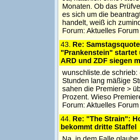
Monaten. Ob das Prüfve
es sich um die beantrag
handelt, weiß ich zuminde
Forum:
Aktuelles Forum
43.
Re: Samstagsquote
"Prankenstein" startet
ARD und ZDF siegen mi
wunschliste.de schrieb: ----
Stunden lang mäßige St
sahen die Premiere > üb
Prozent. Wieso Premiere
Forum:
Aktuelles Forum
44.
Re: "The Strain": H
bekommt dritte Staffel
Na, in dem Falle glaube