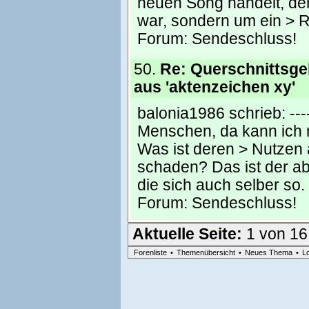
neuen Song handelt, der
war, sondern um ein > 
Forum:
Sendeschluss!
50.
Re: Querschnittsgel
aus 'aktenzeichen xy'
balonia1986 schrieb: -------
Menschen, da kann ich ni
Was ist deren > Nutzen 
schaden? Das ist der ab
die sich auch selber so.
Forum:
Sendeschluss!
Aktuelle Seite:
1 von 16
Forenliste
•
Themenübersicht
•
Neues Thema
•
L