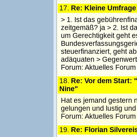
17.
Re: Kleine Umfrage
> 1. Ist das gebührenfin
zeitgemäß? ja > 2. Ist 
um Gerechtigkeit geht e
Bundesverfassungsgerich
steuerfinanziert, geht a
adäquaten > Gegenwert
Forum:
Aktuelles Forum
18.
Re: Vor dem Start: 
Nine"
Hat es jemand gestern 
gelungen und lustig und
Forum:
Aktuelles Forum
19.
Re: Florian Silvere