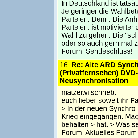
In Deutschland ist tatsä
Je geringer die Wahlbet
Parteien. Denn: Die Anh
Parteien, ist motivierte
Wahl zu gehen. Die "sch
oder so auch gern mal 
Forum:
Sendeschluss!
16.
Re: Alte ARD Synch
(Privatfernsehen) DVD-
Neusynchronisation
matzeiwi schrieb: ---------
euch lieber soweit ihr 
> In der neuen Synchro 
Krieg eingegangen. Mag
behalten > hat. > Was s
Forum:
Aktuelles Forum