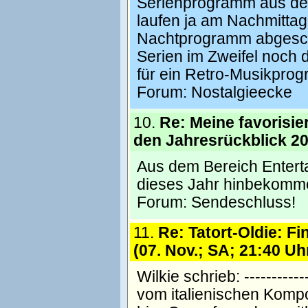
Serienprogramm aus de
laufen ja am Nachmittag
Nachtprogramm abgescho
Serien im Zweifel noch 
für ein Retro-Musikpro
Forum:
Nostalgieecke
10.
Re: Meine favorisie
den Jahresrückblick 20
Aus dem Bereich Enterta
dieses Jahr hinbekomm
Forum:
Sendeschluss!
11.
Re: Tatort-Oldie: Fi
(07. Nov.; SA; 21:40 Uh
Wilkie schrieb: ------------
vom italienischen Kompo