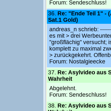
Forum:
Sendeschluss!
36.
Re: "Ende Teil 1" - 
Sat.1 Gold)
andreas_n schrieb: --------
es mit > drei Werbeunte
"großflächig" versucht; 
komplett zu maximal zw
> zurückgekehrt. Offenb
Forum:
Nostalgieecke
37.
Re: Asylvideo aus S
Wahrheit
Abgelehnt.
Forum:
Sendeschluss!
38.
Re: Asylvideo aus S