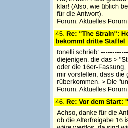
klar! (Also, wie üblich 
für die Antwort).
Forum:
Aktuelles Forum
45.
Re: "The Strain": H
bekommt dritte Staffel
tonelli schrieb: -----------
diejenigen, die das > "S
oder die 16er-Fassung, 
mir vorstellen, dass die
rüberkommen. > Die "un
Forum:
Aktuelles Forum
46.
Re: Vor dem Start: 
Achso, danke für die Ant
ob die Alterfreigabe 16 is
wäre wertlos, da sind wir 