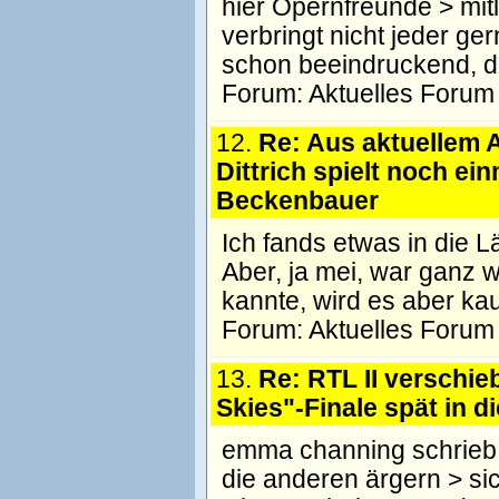
hier Opernfreunde > mit
verbringt nicht jeder g
schon beeindruckend, d
Forum:
Aktuelles Forum
12.
Re: Aus aktuellem A
Dittrich spielt noch ei
Beckenbauer
Ich fands etwas in die 
Aber, ja mei, war ganz w
kannte, wird es aber ka
Forum:
Aktuelles Forum
13.
Re: RTL II verschieb
Skies"-Finale spät in d
emma channing schrieb: ----
die anderen ärgern > sic