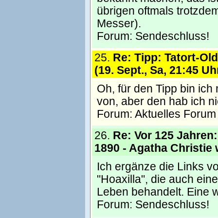
übrigen oftmals trotzde
Messer).
Forum:
Sendeschluss!
25.
Re: Tipp: Tatort-Ol
(19. Sept., Sa, 21:45 Uh
Oh, für den Tipp bin ich
von, aber den hab ich n
Forum:
Aktuelles Forum
26.
Re: Vor 125 Jahren
1890 - Agatha Christie
Ich ergänze die Links v
"Hoaxilla", die auch ein
Leben behandelt. Eine wi
Forum:
Sendeschluss!