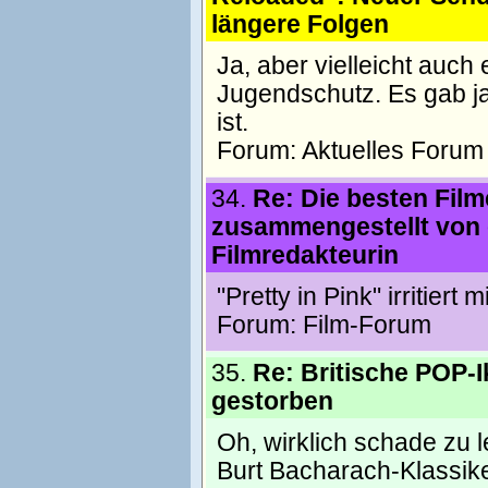
längere Folgen
Ja, aber vielleicht auch 
Jugendschutz. Es gab ja
ist.
Forum:
Aktuelles Forum
34.
Re: Die besten Filme
zusammengestellt von 
Filmredakteurin
"Pretty in Pink" irritiert
Forum:
Film-Forum
35.
Re: Britische POP-I
gestorben
Oh, wirklich schade zu l
Burt Bacharach-Klassike