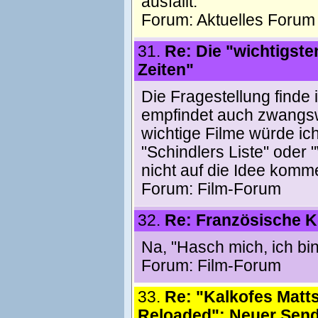
ausfällt.
Forum:
Aktuelles Forum
31.
Re: Die "wichtigsten
Zeiten"
Die Fragestellung finde i
empfindet auch zwangswe
wichtige Filme würde ic
"Schindlers Liste" ode
nicht auf die Idee komme
Forum:
Film-Forum
32.
Re: Französische 
Na, "Hasch mich, ich bin 
Forum:
Film-Forum
33.
Re: "Kalkofes Matt
Reloaded": Neuer Send