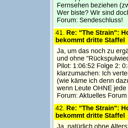
Fernsehen beziehen (zwar
Wer biste? Wir sind doch
Forum:
Sendeschluss!
41.
Re: "The Strain": H
bekommt dritte Staffel
Ja, um das noch zu erg
und ohne "Rückspulwied
Pilot: 1:06:52 Folge 2: 
klarzumachen: Ich verte
(wie käme ich denn dazu
wenn Leute OHNE jede
Forum:
Aktuelles Forum
42.
Re: "The Strain": H
bekommt dritte Staffel
Ja, natürlich ohne Alter