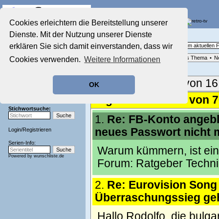
Die Fernseh-Diskussionsforen von
Cookies erleichtern die Bereitstellung unserer
Dienste. Mit der Nutzung unserer Dienste
Startseite
Aktuelles Forum
Aktuelles Forum
erklären Sie sich damit einverstanden, dass wir
Fragen, Antworten und Meinungen zum aktuellen
Nostalgieecke
Forenliste
•
Themenübersicht
•
Neues Thema
•
N
Cookies verwenden.
Weitere Informationen
Film-Forum
Der Werbeblock
Zeichentrick-Forum
Aktuelle Seite:
1 von 16
OK
Ratgeber Technik
Sendeschluss!
Ergebnisse 1 - 50 von 
Stichwortsuche:
1.
Re: FB-Konto angebl
neues Passwort nicht 
Login
/
Registrieren
Serien-Info:
Warum kümmern, ist ein 
Powered by
wunschliste.de
Forum:
Ratgeber Techni
2.
Re: Eurovision Song
Überraschungssieg geh
Hallo Rodolfo, die bulg