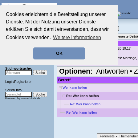
Die Fernseh-Diskussionsforen von
Cookies erleichtern die Bereitstellung unserer
Dienste. Mit der Nutzung unserer Dienste
Startseite
Film-Forum
Aktuelles Forum
erklären Sie sich damit einverstanden, dass wir
Filme im Kino, Fernsehen & auf DVD
Nostalgieecke
Themenübersicht
•
Neues Thema
•
Neueste Beitr
Cookies verwenden.
Weitere Informationen
Film-Forum
Der Werbeblock
Re: Wer kann helfen
geschrieben von:
Fernseher44
, 09.05.26 19:17
Zeichentrick-Forum
OK
Ratgeber Technik
Möglicherweise
Bitteres Blut 1984 (In the Best of Families: Marriage
Sendeschluss!
Stichwortsuche:
Optionen:
Antworten
•
Z
Betreff
Login
/
Registrieren
Wer kann helfen
Serien-Info:
Re: Wer kann helfen
Powered by
wunschliste.de
Re: Wer kann helfen
Re: Wer kann helfen
Forenliste
•
Themenüber