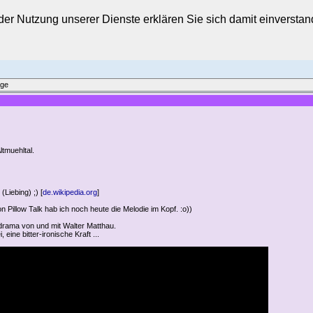
t der Nutzung unserer Dienste erklären Sie sich damit einverst
äge
ltmuehltal.
Liebing) ;) [
de.wikipedia.org
]
n Pillow Talk hab ich noch heute die Melodie im Kopf. :o))
mdrama von und mit Walter Matthau.
eine bitter-ironische Kraft ...