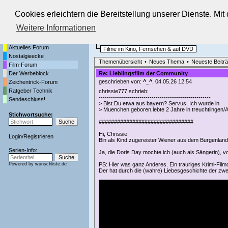
Cookies erleichtern die Bereitstellung unserer Dienste. Mi
Die Fernseh-Diskussionsforen von
Weitere Informationen
Startseite
Film-Forum
Aktuelles Forum
Filme im Kino, Fernsehen & auf DVD
Nostalgieecke
Themenübersicht
•
Neues Thema
•
Neueste Beitr
Film-Forum
Der Werbeblock
Re: Lieblingsfilm der Community
geschrieben von:
^_^
, 04.05.26 12:54
Zeichentrick-Forum
Ratgeber Technik
chrissie777 schrieb:
-------------------------------------------------------
Sendeschluss!
> Bist Du etwa aus bayern? Servus. Ich wurde in
> Muenchen geboren,lebte 2 Jahre in treuchtlingen/A
Stichwortsuche:
###############################
Hi, Chrissie
Login
/
Registrieren
Bin als Kind zugereister Wiener aus dem Burgenland (
Serien-Info:
Ja, die Doris Day mochte ich (auch als Sängerin), vo
Powered by
wunschliste.de
PS: Hier was ganz Anderes. Ein trauriges Krimi-Fil
Der hat durch die (wahre) Liebesgeschichte der zwei, 