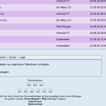
chrissie777
03.05.26 08:4
ty
Sir Hilary 2.0
17.05.26 02:5
nity
chrissie777
26.05.26 09:1
munity
Sir Hilary 2.0
27.05.26 03:2
Pete Morgan
16.06.26 01:4
chrissie777
19.06.26 08:3
Gantenbein
21.06.26 12:4
Gantenbein
21.06.26 12:4
sicht
•
Suche
•
Login
eider nur registrierte Teilnehmer schreiben.
zuloggen.
Partnerseiten
lich für den Inhalt der Forumsbeiträge ist der jeweilige Autor eines Beitrags.
Es gelten unsere
Foren-Regeln
|
FAQ
(Häufige Fragen)
Impressum
Datenschutz