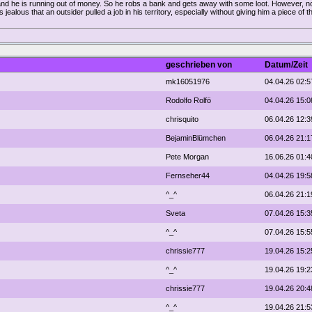
, and he is running out of money. So he robs a bank and gets away with some loot. However, n
jealous that an outsider pulled a job in his territory, especially without giving him a piece of th
geschrieben von
Datum/Zeit
mk16051976
04.04.26 02:5
Rodolfo Rolfö
04.04.26 15:0
chrisquito
06.04.26 12:3
BejaminBlümchen
06.04.26 21:1
Pete Morgan
16.06.26 01:4
Fernseher44
04.04.26 19:5
^_^
06.04.26 21:1
Sveta
07.04.26 15:3
^_^
07.04.26 15:5
chrissie777
19.04.26 15:2
^_^
19.04.26 19:2
chrissie777
19.04.26 20:4
^_^
19.04.26 21:5