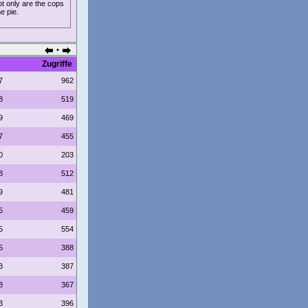
ot only are the cops
e pie.
•
Zugriffe
7
962
8
519
9
469
7
455
0
203
8
512
9
481
5
459
5
554
5
388
3
387
8
367
3
396