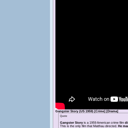
Gangster Story (US 1959) [Crime] [Drama]
Quote
Gangster Story
is a 1959 American crime film
di
This is the only film that Matthau directed.
He mar