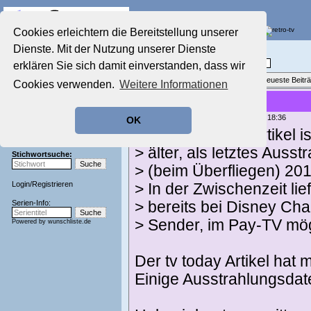
Die Fernseh-Diskussionsforen von
Cookies erleichtern die Bereitstellung unserer
Dienste. Mit der Nutzung unserer Dienste
Startseite
Film-Forum
Aktuelles Forum
Filme im Kino, Fernsehen & auf DVD
erklären Sie sich damit einverstanden, dass wir
Nostalgieecke
Themenübersicht
•
Neues Thema
•
Neueste Beitr
Cookies verwenden.
Weitere Informationen
Film-Forum
Disney Filme
Der Werbeblock
Zeichentrick-Forum
geschrieben von:
kornelson
, 08.05.25 18:36
OK
Ratgeber Technik
> Der TV Today-Artikel i
Sendeschluss!
> älter, als letztes Aus
Stichwortsuche:
> (beim Überfliegen) 20
Login
/
Registrieren
> In der Zwischenzeit li
Serien-Info:
> bereits bei Disney Ch
> Sender, im Pay-TV mö
Powered by
wunschliste.de
Der tv today Artikel hat 
Einige Ausstrahlungsdat