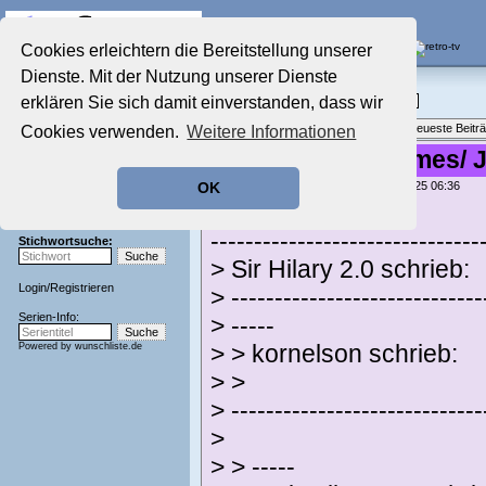
Die Fernseh-Diskussionsforen von
Cookies erleichtern die Bereitstellung unserer
Dienste. Mit der Nutzung unserer Dienste
Startseite
Film-Forum
Aktuelles Forum
erklären Sie sich damit einverstanden, dass wir
Filme im Kino, Fernsehen & auf DVD
Nostalgieecke
Themenübersicht
•
Neues Thema
•
Neueste Beitr
Cookies verwenden.
Weitere Informationen
Film-Forum
Der Werbeblock
Re: Sherlock Holmes/ 
Zeichentrick-Forum
geschrieben von:
Sir Hilary 2.0
, 24.04.25 06:36
OK
Ratgeber Technik
kornelson schrieb:
Sendeschluss!
-------------------------------
Stichwortsuche:
> Sir Hilary 2.0 schrieb:
Login
/
Registrieren
> -----------------------------
Serien-Info:
> -----
Powered by
wunschliste.de
> > kornelson schrieb:
> >
> -----------------------------
>
> > -----