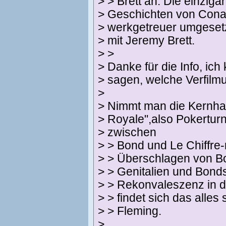
> > Brett an. Die einzig
> Geschichten von Cona
> werkgetreuer umgesetz
> mit Jeremy Brett.
> >
> Danke für die Info, ic
> sagen, welche Verfilm
>
> Nimmt man die Kernha
> Royale",also Pokerturn
> zwischen
> > Bond und Le Chiffre
> > Überschlagen von Bo
> > Genitalien und Bond
> > Rekonvaleszenz in 
> > findet sich das alle
> > Fleming.
>