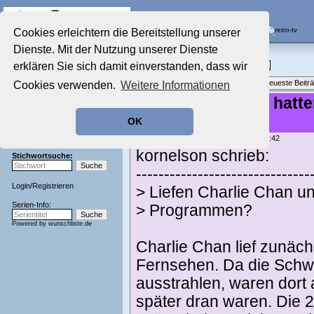
Die Fernseh-Diskussionsforen von
Cookies erleichtern die Bereitstellung unserer
Dienste. Mit der Nutzung unserer Dienste
Startseite
Film-Forum
Aktuelles Forum
erklären Sie sich damit einverstanden, dass wir
Filme im Kino, Fernsehen & auf DVD
Nostalgieecke
Themenübersicht
•
Neues Thema
•
Neueste Beitr
Cookies verwenden.
Weitere Informationen
Film-Forum
Der Werbeblock
Re: Welche Filme hatte
Zeichentrick-Forum
Free-TV?
OK
Ratgeber Technik
Sendeschluss!
geschrieben von:
Norbert
, 15.04.25 20:42
kornelson schrieb:
Stichwortsuche:
-------------------------------
Login
/
Registrieren
> Liefen Charlie Chan un
Serien-Info:
> Programmen?
Powered by
wunschliste.de
Charlie Chan lief zunäc
Fernsehen. Da die Schwe
ausstrahlen, waren dort 
später dran waren. Die 