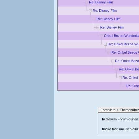
Re: Disney Film
Re: Disney Film
Re: Disney Film
Re: Disney Film
Onkel Bezos Wunderla
Re: Onkel Bezos Wu
Re: Onkel Bezos 
Re: Onkel Bez
Re: Onkel B
Re: Onkel
Re: Onk
Forenliste
•
Themenüber
In diesem Forum dürfen l
Klicke hier, um Dich ein