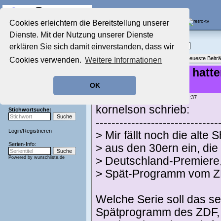
Die Fernseh-Diskussionsforen von
Cookies erleichtern die Bereitstellung unserer
Dienste. Mit der Nutzung unserer Dienste
Startseite
Film-Forum
Aktuelles Forum
erklären Sie sich damit einverstanden, dass wir
Filme im Kino, Fernsehen & auf DVD
Nostalgieecke
Themenübersicht
•
Neues Thema
•
Neueste Beitr
Cookies verwenden.
Weitere Informationen
Film-Forum
Der Werbeblock
Re: Welche Filme hatte
Zeichentrick-Forum
Free-TV?
OK
Ratgeber Technik
Sendeschluss!
geschrieben von:
Norbert
, 15.04.25 20:37
kornelson schrieb:
Stichwortsuche:
-------------------------------
Login
/
Registrieren
> Mir fällt noch die alte
Serien-Info:
> aus den 30ern ein, die
Powered by
wunschliste.de
> Deutschland-Premiere
> Spät-Programm vom ZD
Welche Serie soll das se
Spätprogramm des ZDF, w