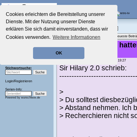
Die Fernseh-Diskussionsforen von
Cookies erleichtern die Bereitstellung unserer
Dienste. Mit der Nutzung unserer Dienste
Startseite
Film-Forum
Aktuelles Forum
erklären Sie sich damit einverstanden, dass wir
Filme im Kino, Fernsehen & auf DVD
Nostalgieecke
Themenübersicht
•
Neues Thema
•
Neueste Beitr
Cookies verwenden.
Weitere Informationen
Film-Forum
Der Werbeblock
Re: Welche Filme hatte
Zeichentrick-Forum
Free-TV?
OK
Ratgeber Technik
Sendeschluss!
geschrieben von:
kornelson
, 15.04.25 19:27
Sir Hilary 2.0 schrieb:
Stichwortsuche:
-------------------------------
Login
/
Registrieren
Serien-Info:
>
Powered by
wunschliste.de
> Du solltest diesbezügl
> Abstand nehmen. Ich be
> Recherchieren nicht sor