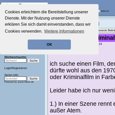
Die Fernseh-Diskussionsforen von
Cookies erleichtern die Bereitstellung unserer
Dienste. Mit der Nutzung unserer Dienste
Startseite
Film-Forum
Aktuelles Forum
erklären Sie sich damit einverstanden, dass wir
Filme im Kino, Fernsehen & auf DVD
Nostalgieecke
Themenübersicht
•
Neues Thema
•
Neueste Beitr
Cookies verwenden.
Weitere Informationen
Film-Forum
Der Werbeblock
Agenten- bzw. Kriminal
Zeichentrick-Forum
geschrieben von:
snucks
, 22.02.25 10:24
OK
Ratgeber Technik
Hallo,
Sendeschluss!
Stichwortsuche:
ich suche einen Film, d
Login
/
Registrieren
dürfte wohl aus den 197
Serien-Info:
oder Kriminalfilm in Far
Powered by
wunschliste.de
Leider habe ich nur wen
1.) In einer Szene rennt
außer Atem.