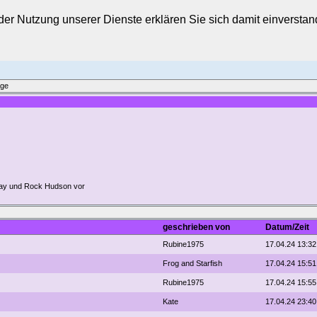
t der Nutzung unserer Dienste erklären Sie sich damit einverst
äge
Day und Rock Hudson vor
geschrieben von
Datum/Zeit
Rubine1975
17.04.24 13:32
Frog and Starfish
17.04.24 15:51
Rubine1975
17.04.24 15:55
Kate
17.04.24 23:40