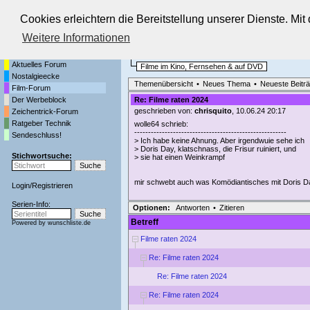
Cookies erleichtern die Bereitstellung unserer Dienste. Mi
Die Fernseh-Diskussionsforen von
Weitere Informationen
Startseite
Film-Forum
Aktuelles Forum
Filme im Kino, Fernsehen & auf DVD
Nostalgieecke
Themenübersicht
•
Neues Thema
•
Neueste Beitr
Film-Forum
Der Werbeblock
Re: Filme raten 2024
geschrieben von:
chrisquito
, 10.06.24 20:17
Zeichentrick-Forum
Ratgeber Technik
wolle64 schrieb:
-------------------------------------------------------
Sendeschluss!
> Ich habe keine Ahnung. Aber irgendwuie sehe ich
> Doris Day, klatschnass, die Frisur ruiniert, und
Stichwortsuche:
> sie hat einen Weinkrampf
mir schwebt auch was Komödiantisches mit Doris 
Login
/
Registrieren
Serien-Info:
Optionen:
Antworten
•
Zitieren
Betreff
Powered by
wunschliste.de
Filme raten 2024
Re: Filme raten 2024
Re: Filme raten 2024
Re: Filme raten 2024