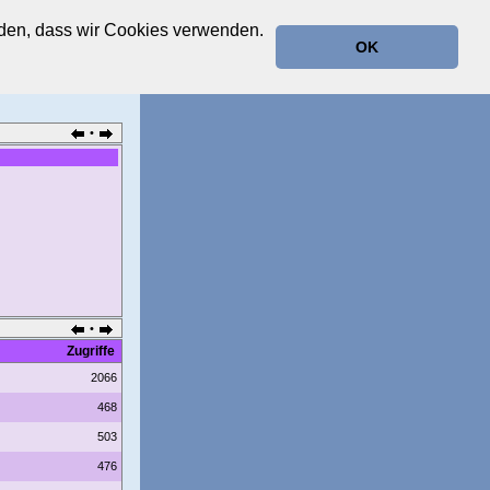
anden, dass wir Cookies verwenden.
OK
•
•
Zugriffe
2066
468
503
476