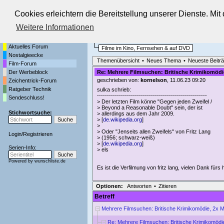
Cookies erleichtern die Bereitstellung unserer Dienste. Mi
Die Fernseh-Diskussionsforen von
Weitere Informationen
Startseite
Film-Forum
Aktuelles Forum
Filme im Kino, Fernsehen & auf DVD
Nostalgieecke
Themenübersicht
•
Neues Thema
•
Neueste Beitr
Film-Forum
Der Werbeblock
Re: Mehrere Filmsuchen: Britische Krimikomödie
geschrieben von:
kornelson
, 11.06.23 09:20
Zeichentrick-Forum
Ratgeber Technik
sulka schrieb:
-------------------------------------------------------
Sendeschluss!
> Der letzten Film könne "Gegen jeden Zweifel /
> Beyond a Reasonable Doubt" sein, der ist
Stichwortsuche:
> allerdings aus dem Jahr 2009.
> [
de.wikipedia.org
]
>
> Oder "Jenseits allen Zweifels" von Fritz Lang
Login
/
Registrieren
> (1956; schwarz-weiß)
> [
de.wikipedia.org
]
Serien-Info:
> els
Powered by
wunschliste.de
Es ist die Verfilmung von fritz lang, vielen Dank fürs 
Optionen:
Antworten
•
Zitieren
Betreff
Mehrere Filmsuchen: Britische Krimikomödie, 2x M
Re: Mehrere Filmsuchen: Britische Krimikomödie