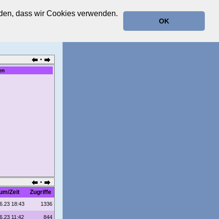
anden, dass wir Cookies verwenden.
OK
•
en
•
um/Zeit
Zugriffe
6.23 18:43
1336
6.23 11:42
844