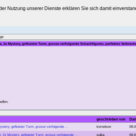
t der Nutzung unserer Dienste erklären Sie sich damit einverst
äge
, 2x Mystery, gefluteter Turm, grosse verfolgende Schachfiguren, perfektes Verbrech
helfen.
geschrieben von
Dat
ystery, gefluteter Turm, grosse verfolgende …
kornelson
08.0
, 2x Mystery, gefluteter Turm, grosse verfolgende …
sulka
09.0