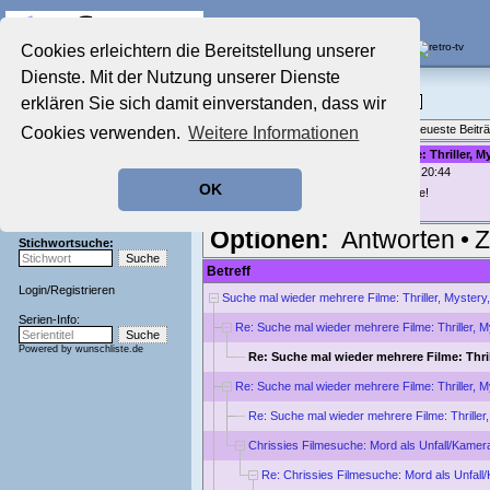
Die Fernseh-Diskussionsforen von
Cookies erleichtern die Bereitstellung unserer
Dienste. Mit der Nutzung unserer Dienste
Startseite
Film-Forum
Aktuelles Forum
erklären Sie sich damit einverstanden, dass wir
Filme im Kino, Fernsehen & auf DVD
Nostalgieecke
Themenübersicht
•
Neues Thema
•
Neueste Beitr
Cookies verwenden.
Weitere Informationen
Film-Forum
Der Werbeblock
Re: Suche mal wieder mehrere Filme: Thriller, My
geschrieben von:
kornelson
, 07.03.23 20:44
Zeichentrick-Forum
OK
Ratgeber Technik
Ja, der ist es, vielen Dank für deine Hilfe!
Sendeschluss!
Optionen:
Antworten
•
Z
Stichwortsuche:
Betreff
Login
/
Registrieren
Suche mal wieder mehrere Filme: Thriller, Mystery,
Serien-Info:
Re: Suche mal wieder mehrere Filme: Thriller, My
Powered by
wunschliste.de
Re: Suche mal wieder mehrere Filme: Thril
Re: Suche mal wieder mehrere Filme: Thriller, My
Re: Suche mal wieder mehrere Filme: Thriller,
Chrissies Filmesuche: Mord als Unfall/Kamer
Re: Chrissies Filmesuche: Mord als Unfall