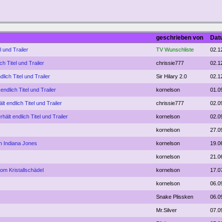
geschrieben von
Dat
l und Trailer
TV Wunschliste
02.1
ch Titel und Trailer
chrissie777
02.1
lich Titel und Trailer
Sir Hilary 2.0
02.1
endlich Titel und Trailer
kornelson
01.0
lt endlich Titel und Trailer
chrissie777
02.0
hält endlich Titel und Trailer
kornelson
02.0
kornelson
27.0
 Indiana Jones
kornelson
19.0
kornelson
21.0
om Kristallschädel
kornelson
17.0
kornelson
06.0
Snake Plissken
06.0
Mr.Silver
07.0