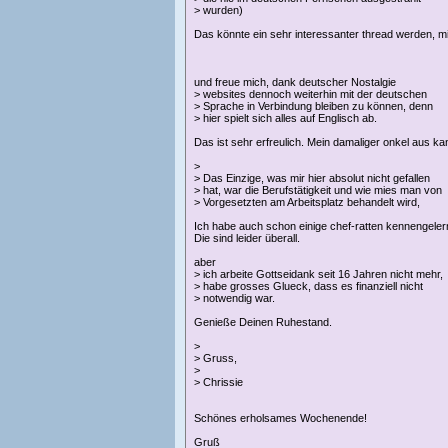
> wurden)
Das könnte ein sehr interessanter thread werden, mi
und freue mich, dank deutscher Nostalgie
> websites dennoch weiterhin mit der deutschen
> Sprache in Verbindung bleiben zu können, denn
> hier spielt sich alles auf Englisch ab.
Das ist sehr erfreulich. Mein damaliger onkel aus
>
> Das Einzige, was mir hier absolut nicht gefallen
> hat, war die Berufstätigkeit und wie mies man von
> Vorgesetzten am Arbeitsplatz behandelt wird,
Ich habe auch schon einige chef-ratten kennengelern
Die sind leider überall.
aber
> ich arbeite Gottseidank seit 16 Jahren nicht mehr,
> habe grosses Glueck, dass es finanziell nicht
> notwendig war.
Genieße Deinen Ruhestand.
>
> Gruss,
>
> Chrissie
Schönes erholsames Wochenende!
Gruß