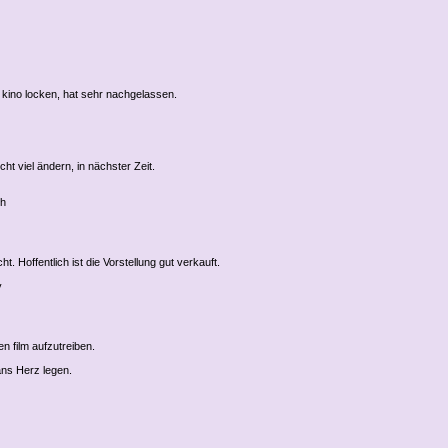
s kino locken, hat sehr nachgelassen.
cht viel ändern, in nächster Zeit.
ch
. Hoffentlich ist die Vorstellung gut verkauft.
y
n film aufzutreiben.
ans Herz legen.