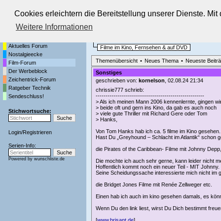
Cookies erleichtern die Bereitstellung unserer Dienste. Mi
Die Fernseh-Diskussionsforen von
Weitere Informationen
Startseite
Film-Forum
Aktuelles Forum
Filme im Kino, Fernsehen & auf DVD
Nostalgieecke
Themenübersicht
•
Neues Thema
•
Neueste Beitr
Film-Forum
Der Werbeblock
Sonstiges
Zeichentrick-Forum
geschrieben von:
kornelson
, 02.08.24 21:34
Ratgeber Technik
chrissie777 schrieb:
-------------------------------------------------------
Sendeschluss!
> Als ich meinen Mann 2006 kennenlernte, gingen wi
> beide oft und gern ins Kino, da gab es auch noch
Stichwortsuche:
> viele gute Thriller mit Richard Gere oder Tom
> Hanks,
Von Tom Hanks hab ich ca. 5 filme im Kino gesehen.
Login
/
Registrieren
Hast Du „Greyhound – Schlacht im Atlantik“ schon 
Serien-Info:
die Pirates of the Caribbean- Filme mit Johnny Depp
Powered by
wunschliste.de
Die mochte ich auch sehr gerne, kann leider nicht m
Hoffentlich kommt noch ein neuer Teil - MIT Johnny.
Seine Scheidungssache interessierte mich nicht im g
die Bridget Jones Filme mit Renée Zellweger etc.
Einen hab ich auch im kino gesehen damals, es kön
Wenn Du den link liest, wirst Du Dich bestimmt freue
[
www.brisant.de
]