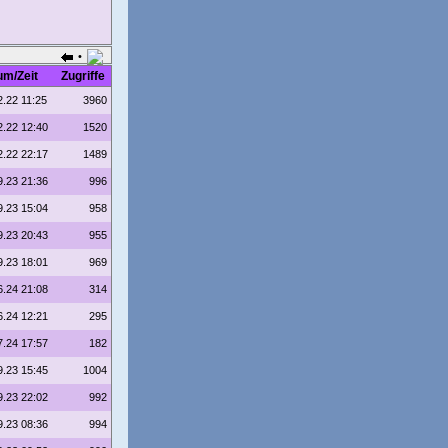
•
um/Zeit
Zugriffe
2.22 11:25
3960
2.22 12:40
1520
2.22 22:17
1489
9.23 21:36
996
9.23 15:04
958
9.23 20:43
955
9.23 18:01
969
6.24 21:08
314
6.24 12:21
295
7.24 17:57
182
9.23 15:45
1004
9.23 22:02
992
9.23 08:36
994