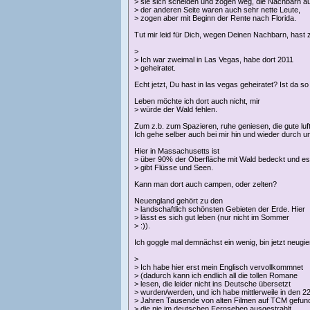
> sie sich scheiden und zogen weg, die Nachbarn au
> der anderen Seite waren auch sehr nette Leute,
> zogen aber mit Beginn der Rente nach Florida.
Tut mir leid für Dich, wegen Deinen Nachbarn, hast
>
> Ich war zweimal in Las Vegas, habe dort 2011
> geheiratet.
Echt jetzt, Du hast in las vegas geheiratet? Ist da s
Leben möchte ich dort auch nicht, mir
> würde der Wald fehlen.
Zum z.b. zum Spazieren, ruhe geniesen, die gute luf
Ich gehe selber auch bei mir hin und wieder durch 
Hier in Massachusetts ist
> über 90% der Oberfläche mit Wald bedeckt und es
> gibt Flüsse und Seen.
Kann man dort auch campen, oder zelten?
Neuengland gehört zu den
> landschaftlich schönsten Gebieten der Erde. Hier
> lässt es sich gut leben (nur nicht im Sommer
> :)).
Ich goggle mal demnächst ein wenig, bin jetzt neugi
>
> Ich habe hier erst mein Englisch vervollkommnet
> (dadurch kann ich endlich all die tollen Romane
> lesen, die leider nicht ins Deutsche übersetzt
> wurden/werden, und ich habe mittlerweile in den 2
> Jahren Tausende von alten Filmen auf TCM gefun
> die nie im deutschen Fernsehen ausgestrahlt