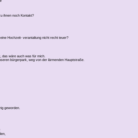
f
 zu ihnen noch Kontakt?
o eine Hochzeit- verantaltung nicht recht teuer?
t, das wäre auch was für mich.
unseren bürgerpark, weg von der lärmenden Hauptstraße.
erig geworden.
2
den,