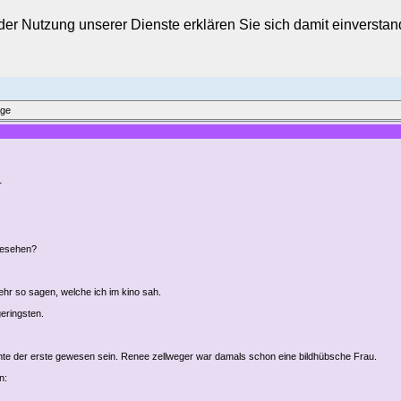
t der Nutzung unserer Dienste erklären Sie sich damit einverst
äge
r
gesehen?
,
ehr so sagen, welche ich im kino sah.
eringsten.
nte der erste gewesen sein. Renee zellweger war damals schon eine bildhübsche Frau.
n: