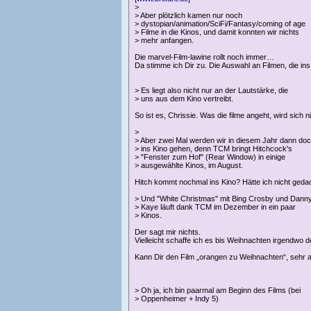
>
> Aber plötzlich kamen nur noch
> dystopian/animation/SciFi/Fantasy/coming of age
> Filme in die Kinos, und damit konnten wir nichts
> mehr anfangen.
Die marvel-Film-lawine rollt noch immer…
Da stimme ich Dir zu. Die Auswahl an Filmen, die in
> Es liegt also nicht nur an der Lautstärke, die
> uns aus dem Kino vertreibt.
So ist es, Chrissie. Was die filme angeht, wird sich ni
>
> Aber zwei Mal werden wir in diesem Jahr dann do
> ins Kino gehen, denn TCM bringt Hitchcock's
> "Fenster zum Hof" (Rear Window) in einige
> ausgewählte Kinos, im August.
Hitch kommt nochmal ins Kino? Hätte ich nicht gedacht
> Und "White Christmas" mit Bing Crosby und Dann
> Kaye läuft dank TCM im Dezember in ein paar
> Kinos.
Der sagt mir nichts.
Vielleicht schaffe ich es bis Weihnachten irgendwo de
Kann Dir den Film „orangen zu Weihnachten“, sehr 
> Oh ja, ich bin paarmal am Beginn des Films (bei
> Oppenheimer + Indy 5)