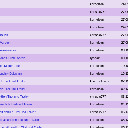
kornelson
24.0
chrissie777
27.0
kornelson
27.0
kornelson
24.0
ersuch
chrissie777
27.0
 Versuch
kornelson
27.0
-Filme waren
kornelson
08.1
r Jones-Filme waren
ryanair
09.1
lte Kinderserie
kornelson
10.1
nder- Editionen
kornelson
13.1
ch Titel und Trailer
User gelöscht
02.1
ch Titel und Trailer
kornelson
02.1
lich Titel und Trailer
chrissie777
03.1
endlich Titel und Trailer
kornelson
04.1
lt endlich Titel und Trailer
chrissie777
05.1
hält endlich Titel und Trailer
kornelson
05.1
 erhält endlich Titel und Trailer
kornelson
05.1