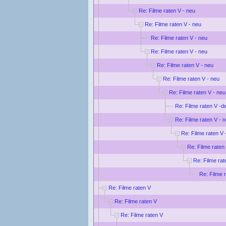
Re: Filme raten V - neu
Re: Filme raten V - neu
Re: Filme raten V - neu
Re: Filme raten V - neu
Re: Filme raten V - neu
Re: Filme raten V - neu
Re: Filme raten V - neu
Re: Filme raten V -d
Re: Filme raten V - 
Re: Filme raten V 
Re: Filme raten
Re: Filme rat
Re: Filme 
Re: Filme raten V
Re: Filme raten V
Re: Filme raten V