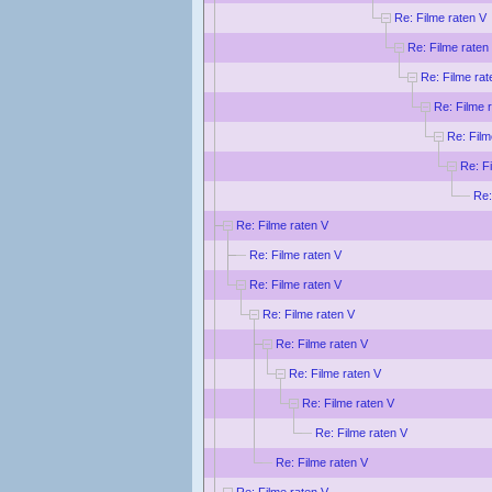
Re: Filme raten V
Re: Filme raten
Re: Filme rat
Re: Filme 
Re: Film
Re: F
Re:
Re: Filme raten V
Re: Filme raten V
Re: Filme raten V
Re: Filme raten V
Re: Filme raten V
Re: Filme raten V
Re: Filme raten V
Re: Filme raten V
Re: Filme raten V
Re: Filme raten V