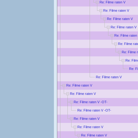
Re: Filme raten V
Re: Filme raten V
Re: Filme raten V
Re: Filme raten V
Re: Filme raten
Re: Filme rat
Re: Filme 
Re: Film
Re: F
Re: Filme raten V
Re: Filme raten V
Re: Filme raten V
Re: Filme raten V -OT-
Re: Filme raten V -OT-
Re: Filme raten V
Re: Filme raten V
Re: Filme raten V