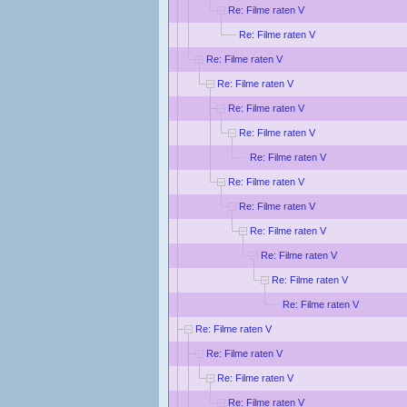
Re: Filme raten V
Re: Filme raten V
Re: Filme raten V
Re: Filme raten V
Re: Filme raten V
Re: Filme raten V
Re: Filme raten V
Re: Filme raten V
Re: Filme raten V
Re: Filme raten V
Re: Filme raten V
Re: Filme raten V
Re: Filme raten V
Re: Filme raten V
Re: Filme raten V
Re: Filme raten V
Re: Filme raten V