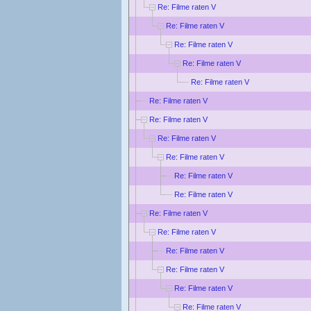
Re: Filme raten V
Re: Filme raten V
Re: Filme raten V
Re: Filme raten V
Re: Filme raten V
Re: Filme raten V
Re: Filme raten V
Re: Filme raten V
Re: Filme raten V
Re: Filme raten V
Re: Filme raten V
Re: Filme raten V
Re: Filme raten V
Re: Filme raten V
Re: Filme raten V
Re: Filme raten V
Re: Filme raten V