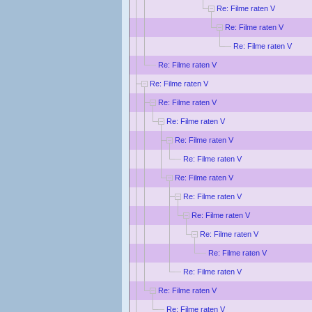
Re: Filme raten V
Re: Filme raten V
Re: Filme raten V
Re: Filme raten V
Re: Filme raten V
Re: Filme raten V
Re: Filme raten V
Re: Filme raten V
Re: Filme raten V
Re: Filme raten V
Re: Filme raten V
Re: Filme raten V
Re: Filme raten V
Re: Filme raten V
Re: Filme raten V
Re: Filme raten V
Re: Filme raten V