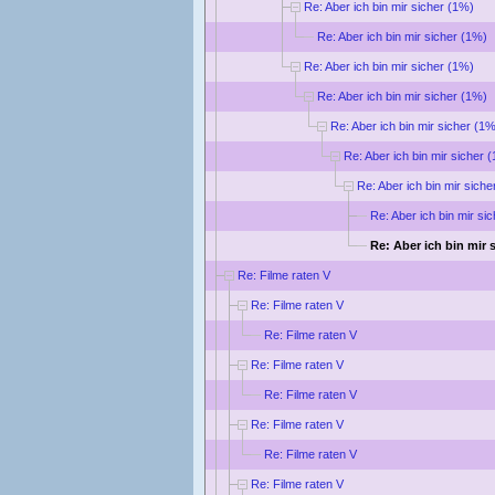
Re: Aber ich bin mir sicher (1%)
Re: Aber ich bin mir sicher (1%)
Re: Aber ich bin mir sicher (1%)
Re: Aber ich bin mir sicher (1%)
Re: Aber ich bin mir sicher (1
Re: Aber ich bin mir sicher 
Re: Aber ich bin mir sich
Re: Aber ich bin mir si
Re: Aber ich bin mir 
Re: Filme raten V
Re: Filme raten V
Re: Filme raten V
Re: Filme raten V
Re: Filme raten V
Re: Filme raten V
Re: Filme raten V
Re: Filme raten V