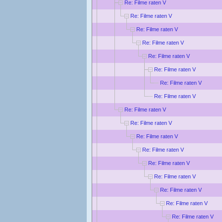
Re: Filme raten V
Re: Filme raten V
Re: Filme raten V
Re: Filme raten V
Re: Filme raten V
Re: Filme raten V
Re: Filme raten V
Re: Filme raten V
Re: Filme raten V
Re: Filme raten V
Re: Filme raten V
Re: Filme raten V
Re: Filme raten V
Re: Filme raten V
Re: Filme raten V
Re: Filme raten V
Re: Filme raten V