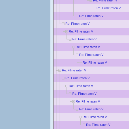
Re: Filme raten V
Re: Filme raten V
Re: Filme raten V
Re: Filme raten V
Re: Filme raten V
Re: Filme raten V
Re: Filme raten V
Re: Filme raten V
Re: Filme raten V
Re: Filme raten V
Re: Filme raten V
Re: Filme raten V
Re: Filme raten V
Re: Filme raten V
Re: Filme raten V
Re: Filme raten V
Re: Filme raten V