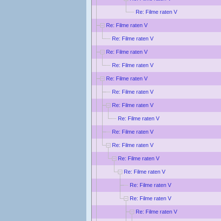
Re: Filme raten V
Re: Filme raten V
Re: Filme raten V
Re: Filme raten V
Re: Filme raten V
Re: Filme raten V
Re: Filme raten V
Re: Filme raten V
Re: Filme raten V
Re: Filme raten V
Re: Filme raten V
Re: Filme raten V
Re: Filme raten V
Re: Filme raten V
Re: Filme raten V
Re: Filme raten V