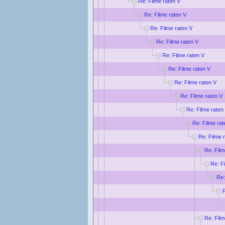
Re: Filme raten V
Re: Filme raten V
Re: Filme raten V
Re: Filme raten V
Re: Filme raten V
Re: Filme raten V
Re: Filme raten V
Re: Filme raten V
Re: Filme raten
Re: Filme rat
Re: Filme 
Re: Film
Re: F
Re:
R
Re: Film