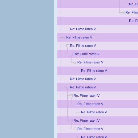
Re: F
Re: Film
Re: F
Re: Filme raten V
Re: Filme raten V
Re: Filme raten V
Re: Filme raten V
Re: Filme raten V
Re: Filme raten V
Re: Filme raten V
Re: Filme raten V
Re: Filme raten V
Re: Filme raten V
Re: Filme raten V
Re: Filme raten V
Re: Filme raten V
Re: Filme raten V