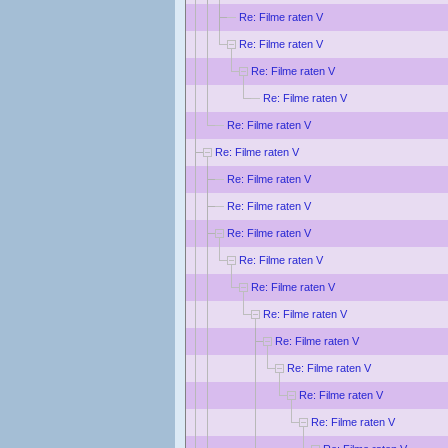
Re: Filme raten V
Re: Filme raten V
Re: Filme raten V
Re: Filme raten V
Re: Filme raten V
Re: Filme raten V
Re: Filme raten V
Re: Filme raten V
Re: Filme raten V
Re: Filme raten V
Re: Filme raten V
Re: Filme raten V
Re: Filme raten V
Re: Filme raten V
Re: Filme raten V
Re: Filme raten V