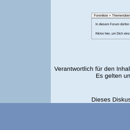
Forenliste
•
Themenüber
In diesem Forum dürfen l
Klicke hier, um Dich ein
Verantwortlich für den Inhal
Es gelten u
Dieses Disku