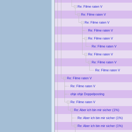
Re: Filme raten V
Re: Filme raten V
Re: Filme raten V
Re: Filme raten V
Re: Filme raten V
Re: Filme raten V
Re: Filme raten V
Re: Filme raten V
Re: Filme raten V
Re: Filme raten V
Re: Filme raten V
ohje ohje Doppelposting
Re: Filme raten V
Re: Aber ich bin mir sicher (1%)
Re: Aber ich bin mir sicher (1%)
Re: Aber ich bin mir sicher (1%)