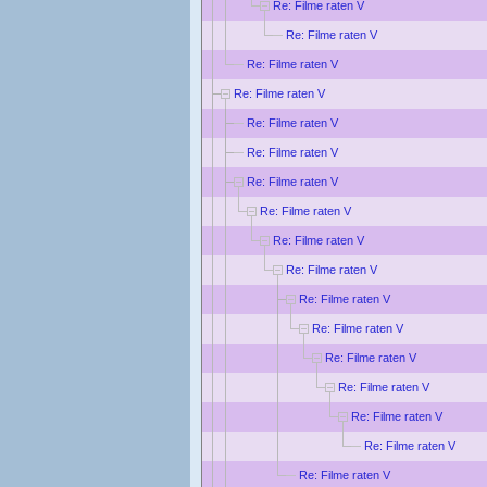
Re: Filme raten V
Re: Filme raten V
Re: Filme raten V
Re: Filme raten V
Re: Filme raten V
Re: Filme raten V
Re: Filme raten V
Re: Filme raten V
Re: Filme raten V
Re: Filme raten V
Re: Filme raten V
Re: Filme raten V
Re: Filme raten V
Re: Filme raten V
Re: Filme raten V
Re: Filme raten V
Re: Filme raten V