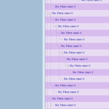
Re: Filme raten V
Re: Filme raten V
Re: Filme raten V
Re: Filme raten V
Re: Filme raten V
Re: Filme raten V
Re: Filme raten V
Re: Filme raten V
Re: Filme raten V
Re: Filme raten V
Re: Filme raten V
Re: Filme raten V
Re: Filme raten V
Re: Filme raten V
Re: Filme raten V
Re: Filme raten V