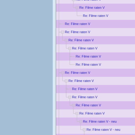
Re: Filme raten V
Re: Filme raten V
Re: Filme raten V
Re: Filme raten V
Re: Filme raten V
Re: Filme raten V
Re: Filme raten V
Re: Filme raten V
Re: Filme raten V
Re: Filme raten V
Re: Filme raten V
Re: Filme raten V
Re: Filme raten V
Re: Filme raten V
Re: Filme raten V - neu
Re: Filme raten V - neu