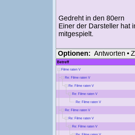
Gedreht in den 80ern
Einer der Darsteller hat
mitgespielt.
Optionen:
Antworten
•
Z
Betreff
Filme raten V
Re: Filme raten V
Re: Filme raten V
Re: Filme raten V
Re: Filme raten V
Re: Filme raten V
Re: Filme raten V
Re: Filme raten V
Re: Filme raten V