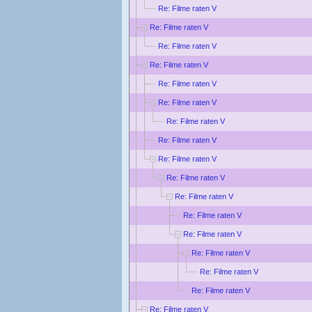
Re: Filme raten V
Re: Filme raten V
Re: Filme raten V
Re: Filme raten V
Re: Filme raten V
Re: Filme raten V
Re: Filme raten V
Re: Filme raten V
Re: Filme raten V
Re: Filme raten V
Re: Filme raten V
Re: Filme raten V
Re: Filme raten V
Re: Filme raten V
Re: Filme raten V
Re: Filme raten V
Re: Filme raten V