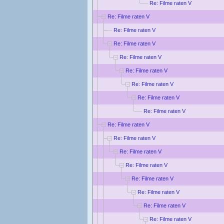
Re: Filme raten V
Re: Filme raten V
Re: Filme raten V
Re: Filme raten V
Re: Filme raten V
Re: Filme raten V
Re: Filme raten V
Re: Filme raten V
Re: Filme raten V
Re: Filme raten V
Re: Filme raten V
Re: Filme raten V
Re: Filme raten V
Re: Filme raten V
Re: Filme raten V
Re: Filme raten V
Re: Filme raten V