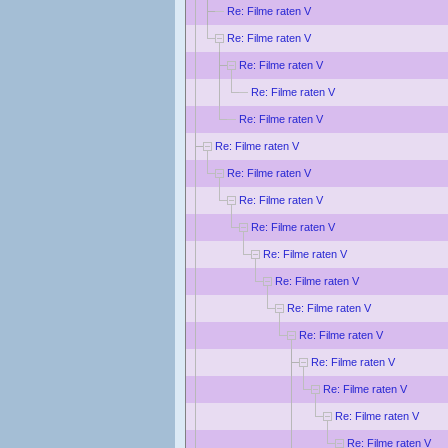
Re: Filme raten V
Re: Filme raten V
Re: Filme raten V
Re: Filme raten V
Re: Filme raten V
Re: Filme raten V
Re: Filme raten V
Re: Filme raten V
Re: Filme raten V
Re: Filme raten V
Re: Filme raten V
Re: Filme raten V
Re: Filme raten V
Re: Filme raten V
Re: Filme raten V
Re: Filme raten V
Re: Filme raten V