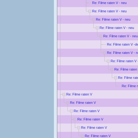
Re: Filme raten V - neu
Re: Filme raten V - neu
Re: Filme raten V - neu
Re: Filme raten V - neu
Re: Filme raten V - neu
Re: Filme raten V -d
Re: Filme raten V - 
Re: Filme raten V 
Re: Filme raten
Re: Filme rat
Re: Filme 
Re: Filme raten V
Re: Filme raten V
Re: Filme raten V
Re: Filme raten V
Re: Filme raten V
Re: Filme raten V