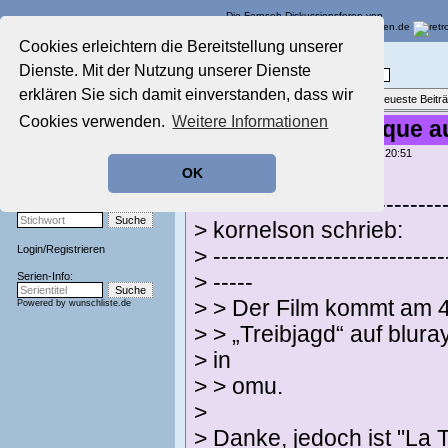
Die Fernseh-Diskussionsforen von
Cookies erleichtern die Bereitstellung unserer
Startseite
Film-Forum
Dienste. Mit der Nutzung unserer Dienste
Aktuelles Forum
Filme im Kino, Fernsehen & auf DVD
Nostalgieecke
erklären Sie sich damit einverstanden, dass wir
Themenübersicht
•
Neues Thema
•
Neueste Beitr
Film-Forum
Cookies verwenden.
Weitere Informationen
Treibjagd / La Traque a
Der Werbeblock
Zeichentrick-Forum
geschrieben von:
kornelson
, 20.06.22 20:51
Ratgeber Technik
OK
matzkap schrieb:
Sendeschluss!
-------------------------------
Stichwortsuche:
> kornelson schrieb:
Login
/
Registrieren
> -----------------------------
Serien-Info:
> -----
> > Der Film kommt am 4
Powered by
wunschliste.de
> > „Treibjagd“ auf blura
> in
> > omu.
>
> Danke, jedoch ist "La T