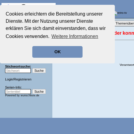
Die Fernseh-Diskussionsforen von
Cookies erleichtern die Bereitstellung unserer
Dienste. Mit der Nutzung unserer Dienste
Startseite
Forenliste
•
Themenüber
Aktuelles Forum
erklären Sie sich damit einverstanden, dass wir
Nostalgieecke
Leider konn
Cookies verwenden.
Weitere Informationen
Film-Forum
Der Werbeblock
Zeichentrick-Forum
OK
Ratgeber Technik
Sendeschluss!
Verantwort
Stichwortsuche:
Login
/
Registrieren
Serien-Info:
Powered by
wunschliste.de