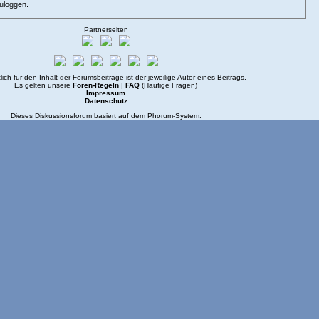
zuloggen.
Partnerseiten
lich für den Inhalt der Forumsbeiträge ist der jeweilige Autor eines Beitrags.
Es gelten unsere
Foren-Regeln
|
FAQ
(Häufige Fragen)
Impressum
Datenschutz
Dieses Diskussionsforum basiert auf dem
Phorum
-System.