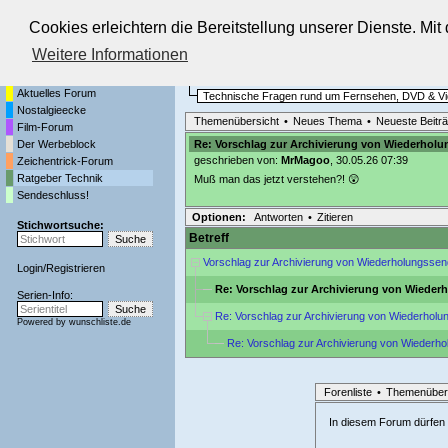
Cookies erleichtern die Bereitstellung unserer Dienste. Mi
Die Fernseh-Diskussionsforen von
Weitere Informationen
Startseite
Ratgeber Technik
Aktuelles Forum
Technische Fragen rund um Fernsehen, DVD & V
Nostalgieecke
Themenübersicht
•
Neues Thema
•
Neueste Beitr
Film-Forum
Der Werbeblock
Re: Vorschlag zur Archivierung von Wiederhol
geschrieben von:
MrMagoo
, 30.05.26 07:39
Zeichentrick-Forum
Ratgeber Technik
Muß man das jetzt verstehen?! 😲
Sendeschluss!
Optionen:
Antworten
•
Zitieren
Stichwortsuche:
Betreff
Vorschlag zur Archivierung von Wiederholungsse
Login
/
Registrieren
Re: Vorschlag zur Archivierung von Wiede
Serien-Info:
Re: Vorschlag zur Archivierung von Wiederhol
Powered by
wunschliste.de
Re: Vorschlag zur Archivierung von Wieder
Forenliste
•
Themenüber
In diesem Forum dürfen l