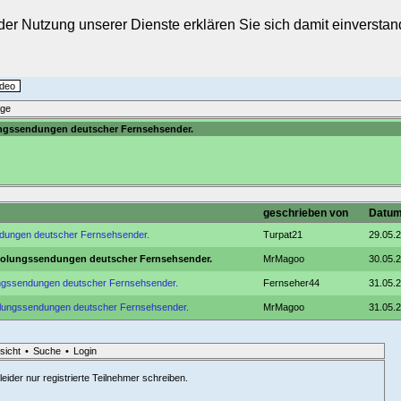
t der Nutzung unserer Dienste erklären Sie sich damit einverst
ideo
äge
ungssendungen deutscher Fernsehsender.
geschrieben von
Datum
ndungen deutscher Fernsehsender.
Turpat21
29.05.2
rholungssendungen deutscher Fernsehsender.
MrMagoo
30.05.2
ungssendungen deutscher Fernsehsender.
Fernseher44
31.05.2
holungssendungen deutscher Fernsehsender.
MrMagoo
31.05.2
sicht
•
Suche
•
Login
eider nur registrierte Teilnehmer schreiben.