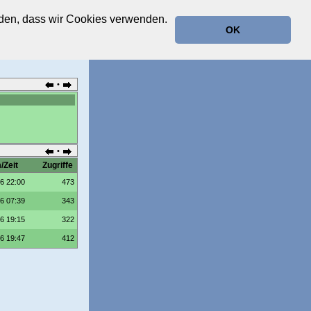
anden, dass wir Cookies verwenden.
OK
•
•
/Zeit
Zugriffe
6 22:00
473
6 07:39
343
6 19:15
322
6 19:47
412