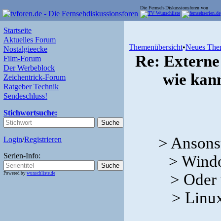
Die Fernseh-Diskussionsforen von
Startseite
Aktuelles Forum
Themenübersicht
•
Neues The
Nostalgieecke
Re: Externe
Film-Forum
Der Werbeblock
wie kan
Zeichentrick-Forum
Ratgeber Technik
Sendeschluss!
Stichwortsuche:
> Ansons
Login
/
Registrieren
Serien-Info:
> Windo
Powered by
wunschliste.de
> Oder 
> Linu