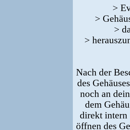
> Ev
> Gehäus
> d
> herauszu
Nach der Besc
des Gehäuses 
noch an dein
dem Gehäus
direkt intern
öffnen des Ge