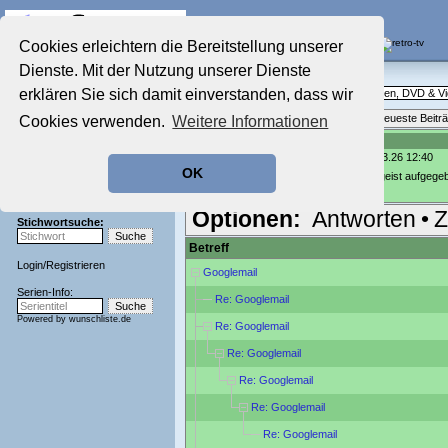
Die Fernseh-Diskussionsforen von
Cookies erleichtern die Bereitstellung unserer
Dienste. Mit der Nutzung unserer Dienste
Startseite
Ratgeber Technik
Aktuelles Forum
erklären Sie sich damit einverstanden, dass wir
Technische Fragen rund um Fernsehen, DVD & V
Nostalgieecke
Themenübersicht
•
Neues Thema
•
Neueste Beitr
Cookies verwenden.
Weitere Informationen
Film-Forum
Der Werbeblock
Re: Googlemail
geschrieben von:
George Bailey
, 29.03.26 12:40
Zeichentrick-Forum
OK
Ratgeber Technik
Was genau heißt denn eigentlich "den geist aufgege
Sendeschluss!
Optionen:
Antworten
•
Z
Stichwortsuche:
Betreff
Login
/
Registrieren
Googlemail
Serien-Info:
Re: Googlemail
Powered by
wunschliste.de
Re: Googlemail
Re: Googlemail
Re: Googlemail
Re: Googlemail
Re: Googlemail