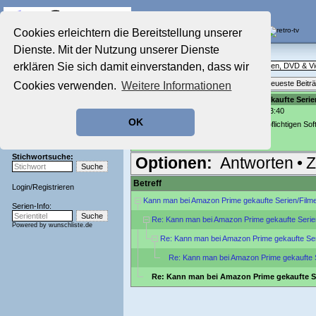
Die Fernseh-Diskussionsforen von
Cookies erleichtern die Bereitstellung unserer
Dienste. Mit der Nutzung unserer Dienste
Startseite
Ratgeber Technik
Aktuelles Forum
erklären Sie sich damit einverstanden, dass wir
Technische Fragen rund um Fernsehen, DVD & V
Nostalgieecke
Themenübersicht
•
Neues Thema
•
Neueste Beitr
Cookies verwenden.
Weitere Informationen
Film-Forum
Der Werbeblock
Re: Kann man bei Amazon Prime gekaufte Serie
geschrieben von:
tom1984
, 25.11.25 03:40
Zeichentrick-Forum
OK
Ratgeber Technik
Der Download soll wohl mit der kostenpflichtigen Sof
[
streamfab.de
]
Sendeschluss!
Stichwortsuche:
Optionen:
Antworten
•
Z
Betreff
Login
/
Registrieren
Kann man bei Amazon Prime gekaufte Serien/Filme
Serien-Info:
Re: Kann man bei Amazon Prime gekaufte Serie
Powered by
wunschliste.de
Re: Kann man bei Amazon Prime gekaufte Ser
Re: Kann man bei Amazon Prime gekaufte S
Re: Kann man bei Amazon Prime gekaufte Se