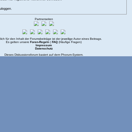
zuloggen.
Partnerseiten
lich für den Inhalt der Forumsbeiträge ist der jeweilige Autor eines Beitrags.
Es gelten unsere
Foren-Regeln
|
FAQ
(Häufige Fragen)
Impressum
Datenschutz
Dieses Diskussionsforum basiert auf dem
Phorum
-System.