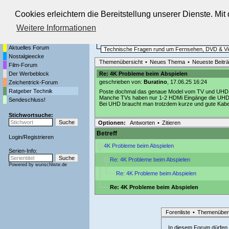
Cookies erleichtern die Bereitstellung unserer Dienste. Mi
Die Fernseh-Diskussionsforen von
Weitere Informationen
Startseite
Ratgeber Technik
Aktuelles Forum
Technische Fragen rund um Fernsehen, DVD & V
Nostalgieecke
Themenübersicht
•
Neues Thema
•
Neueste Beitr
Film-Forum
Der Werbeblock
Re: 4K Probleme beim Abspielen
geschrieben von:
Buratino
, 17.06.25 16:24
Zeichentrick-Forum
Ratgeber Technik
Poste dochmal das genaue Model vom TV und UHD
Manche TVs haben nur 1-2 HDMi Eingänge die UHD fä
Sendeschluss!
Bei UHD braucht man trotzdem kurze und gute Kabe
Stichwortsuche:
Optionen:
Antworten
•
Zitieren
Betreff
Login
/
Registrieren
4K Probleme beim Abspielen
Serien-Info:
Re: 4K Probleme beim Abspielen
Powered by
wunschliste.de
Re: 4K Probleme beim Abspielen
Re: 4K Probleme beim Abspielen
Forenliste
•
Themenüber
In diesem Forum dürfen l