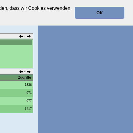
anden, dass wir Cookies verwenden.
OK
•
•
Zugriffe
1336
971
977
1417