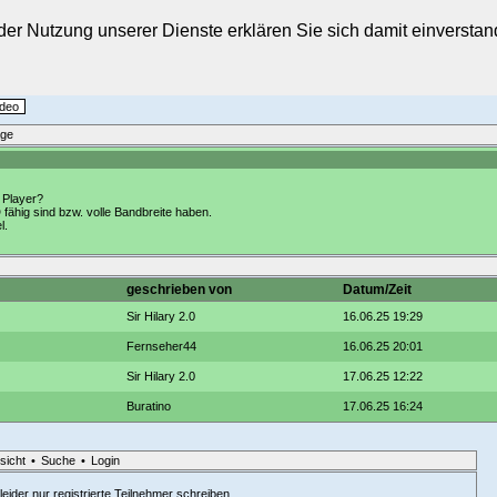
t der Nutzung unserer Dienste erklären Sie sich damit einverst
ideo
äge
 Player?
hig sind bzw. volle Bandbreite haben.
l.
geschrieben von
Datum/Zeit
Sir Hilary 2.0
16.06.25 19:29
Fernseher44
16.06.25 20:01
Sir Hilary 2.0
17.06.25 12:22
Buratino
17.06.25 16:24
sicht
•
Suche
•
Login
eider nur registrierte Teilnehmer schreiben.