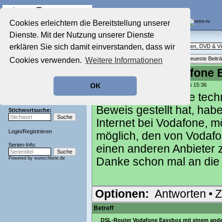
Die Fernseh-Diskussionsforen von
Cookies erleichtern die Bereitstellung unserer
Dienste. Mit der Nutzung unserer Dienste
Startseite
Ratgeber Technik
Aktuelles Forum
erklären Sie sich damit einverstanden, dass wir
Technische Fragen rund um Fernsehen, DVD & V
Nostalgieecke
Themenübersicht
•
Neues Thema
•
Neueste Beitr
Cookies verwenden.
Weitere Informationen
Film-Forum
Der Werbeblock
DSL-Router Vodafone E
Zeichentrick-Forum
geschrieben von:
Gemi Kolle
, 31.03.25 15:36
OK
Ratgeber Technik
Moin, ich, der seine te
Sendeschluss!
Beweis gestellt hat, habe
Stichwortsuche:
Internet bei Vodafone, m
Login
/
Registrieren
möglich, den von Vodafo
Serien-Info:
einen anderen Anbieter 
Powered by
wunschliste.de
Danke schon mal an die 
Optionen:
Antworten
•
Z
Betreff
DSL-Router Vodafone Easybox mit einem ande