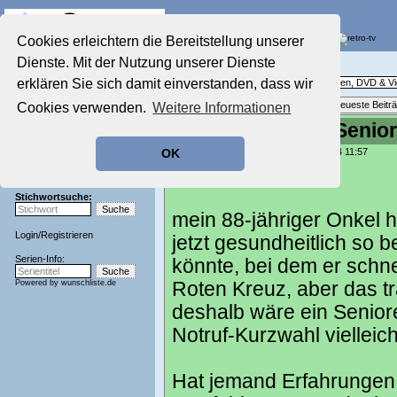
Die Fernseh-Diskussionsforen von
Cookies erleichtern die Bereitstellung unserer
Dienste. Mit der Nutzung unserer Dienste
Startseite
Ratgeber Technik
Aktuelles Forum
erklären Sie sich damit einverstanden, dass wir
Technische Fragen rund um Fernsehen, DVD & V
Nostalgieecke
Themenübersicht
•
Neues Thema
•
Neueste Beitr
Cookies verwenden.
Weitere Informationen
Film-Forum
Der Werbeblock
Erfahrungen mit Seni
Zeichentrick-Forum
geschrieben von:
Spoonman
, 19.11.24 11:57
OK
Ratgeber Technik
Hallo zusammen,
Sendeschluss!
Stichwortsuche:
mein 88-jähriger Onkel ha
Login
/
Registrieren
jetzt gesundheitlich so b
Serien-Info:
könnte, bei dem er schne
Powered by
wunschliste.de
Roten Kreuz, aber das trä
deshalb wäre ein Senior
Notruf-Kurzwahl vielleich
Hat jemand Erfahrungen