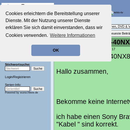
Die Fernseh-Diskussionsforen von
Cookies erleichtern die Bereitstellung unserer
Dienste. Mit der Nutzung unserer Dienste
Startseite
Ratgeber Technik
Aktuelles Forum
Technische Fragen rund um Fernsehen, DVD & V
erklären Sie sich damit einverstanden, dass wir
Nostalgieecke
Themenübersicht
•
Neues Thema
•
Neueste Beitr
Cookies verwenden.
Weitere Informationen
Film-Forum
Sony Bravia KDL-40NX8
Der Werbeblock
Zeichentrick-Forum
geschrieben von:
fersken
, 05.01.24 11:17
OK
Ratgeber Technik
Sony Bravia KDL-40NX80
Sendeschluss!
Stichwortsuche:
Hallo zusammen,
Login
/
Registrieren
Serien-Info:
Powered by
wunschliste.de
Bekomme keine Internet
ich habe einen Sony Bra
"Kabel " sind korrekt.