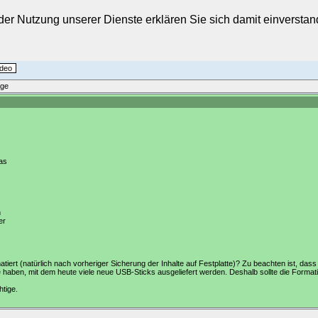
t der Nutzung unserer Dienste erklären Sie sich damit einverst
ideo
äge
as
n
er
iert (natürlich nach vorheriger Sicherung der Inhalte auf Festplatte)? Zu beachten ist, dass
aben, mit dem heute viele neue USB-Sticks ausgeliefert werden. Deshalb sollte die Format
htige.