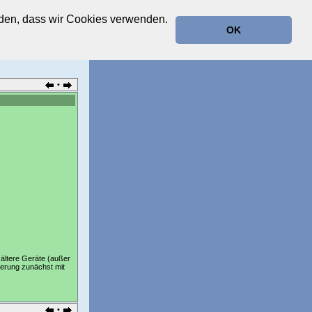
anden, dass wir Cookies verwenden.
OK
•
 ältere Geräte (außer
ierung zunächst mit
•