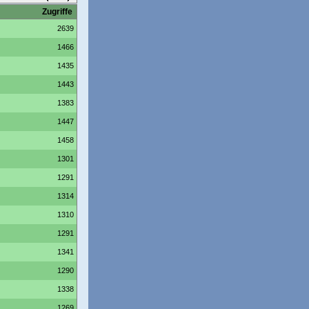
Zugriffe
2639
1466
1435
1443
1383
1447
1458
1301
1291
1314
1310
1291
1341
1290
1338
1269