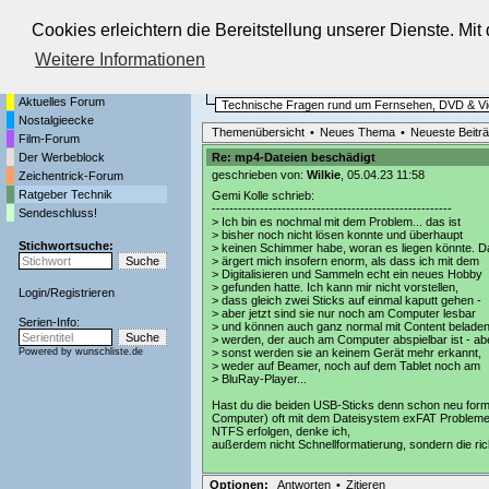
Cookies erleichtern die Bereitstellung unserer Dienste. Mi
Die Fernseh-Diskussionsforen von
Weitere Informationen
Startseite
Ratgeber Technik
Aktuelles Forum
Technische Fragen rund um Fernsehen, DVD & V
Nostalgieecke
Themenübersicht
•
Neues Thema
•
Neueste Beitr
Film-Forum
Der Werbeblock
Re: mp4-Dateien beschädigt
geschrieben von:
Wilkie
, 05.04.23 11:58
Zeichentrick-Forum
Ratgeber Technik
Gemi Kolle schrieb:
-------------------------------------------------------
Sendeschluss!
> Ich bin es nochmal mit dem Problem... das ist
> bisher noch nicht lösen konnte und überhaupt
Stichwortsuche:
> keinen Schimmer habe, woran es liegen könnte. D
> ärgert mich insofern enorm, als dass ich mit dem
> Digitalisieren und Sammeln echt ein neues Hobby
> gefunden hatte. Ich kann mir nicht vorstellen,
Login
/
Registrieren
> dass gleich zwei Sticks auf einmal kaputt gehen -
> aber jetzt sind sie nur noch am Computer lesbar
Serien-Info:
> und können auch ganz normal mit Content belade
> werden, der auch am Computer abspielbar ist - ab
Powered by
wunschliste.de
> sonst werden sie an keinem Gerät mehr erkannt,
> weder auf Beamer, noch auf dem Tablet noch am
> BluRay-Player...
Hast du die beiden USB-Sticks denn schon neu format
Computer) oft mit dem Dateisystem exFAT Probleme h
NTFS erfolgen, denke ich,
außerdem nicht Schnellformatierung, sondern die ric
Optionen:
Antworten
•
Zitieren