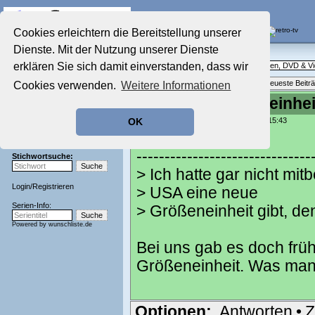
Die Fernseh-Diskussionsforen von
Cookies erleichtern die Bereitstellung unserer
Dienste. Mit der Nutzung unserer Dienste
Startseite
Ratgeber Technik
Aktuelles Forum
erklären Sie sich damit einverstanden, dass wir
Technische Fragen rund um Fernsehen, DVD & V
Nostalgieecke
Themenübersicht
•
Neues Thema
•
Neueste Beitr
Cookies verwenden.
Weitere Informationen
Film-Forum
Der Werbeblock
Re: Neue Größeneinhei
Zeichentrick-Forum
geschrieben von:
kleinbibo
, 21.03.23 15:43
OK
Ratgeber Technik
Wilkie schrieb:
Sendeschluss!
-------------------------------
Stichwortsuche:
> Ich hatte gar nicht mi
Login
/
Registrieren
> USA eine neue
Serien-Info:
> Größeneinheit gibt, de
Powered by
wunschliste.de
Bei uns gab es doch frü
Größeneinheit. Was ma
Optionen:
Antworten
•
Z