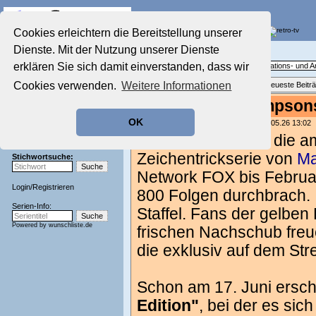
Die Fernseh-Diskussionsforen von
Cookies erleichtern die Bereitstellung unserer
Dienste. Mit der Nutzung unserer Dienste
Startseite
Zeichentrick-Forum
Aktuelles Forum
erklären Sie sich damit einverstanden, dass wir
Das Diskussionsforum rund um Animations- und A
Nostalgieecke
Cookies verwenden.
Weitere Informationen
Themenübersicht
•
Neues Thema
•
Neueste Beitr
Film-Forum
Der Werbeblock
(Update) "Die Simpson
Zeichentrick-Forum
OK
geschrieben von:
TV Wunschliste
, 29.05.26 13:02
Ratgeber Technik
Sendeschluss!
"Die Simpsons"
ist die a
Zeichentrickserie von
Ma
Stichwortsuche:
Network FOX bis Februar 
Login
/
Registrieren
800 Folgen durchbrach. I
Serien-Info:
Staffel. Fans der gelben
Powered by
wunschliste.de
frischen Nachschub freu
die exklusiv auf dem Str
Schon am 17. Juni ersch
Edition"
, bei der es sic