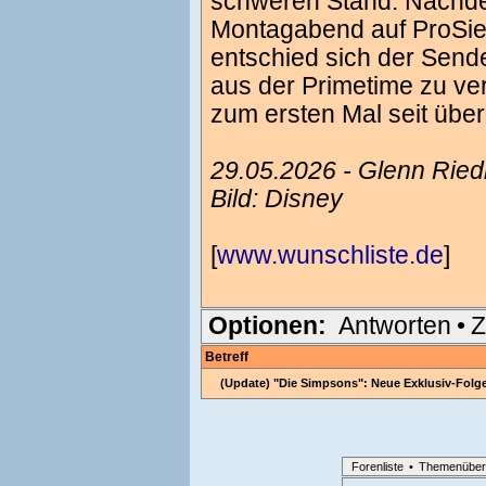
schweren Stand. Nachde
Montagabend auf ProSie
entschied sich der Send
aus der Primetime zu ve
zum ersten Mal seit übe
29.05.2026 - Glenn Rie
Bild: Disney
[
www.wunschliste.de
]
Optionen:
Antworten
•
Z
Betreff
(Update) "Die Simpsons": Neue Exklusiv-Folg
Forenliste
•
Themenüber