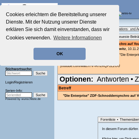
Die Fernseh-Diskussionsforen von
Cookies erleichtern die Bereitstellung unserer
Dienste. Mit der Nutzung unserer Dienste
Startseite
Zeichentrick-Forum
Aktuelles Forum
erklären Sie sich damit einverstanden, dass wir
Das Diskussionsforum rund um Animations- und A
Nostalgieecke
Themenübersicht
•
Neues Thema
•
Neueste Beitr
Cookies verwenden.
Weitere Informationen
Film-Forum
Der Werbeblock
"Die Enterprise" ZDF-Schnoddersynchro auf Yo
geschrieben von:
Arschibald Puschtawitz
, 10.11.
Zeichentrick-Forum
OK
Ratgeber Technik
Auf YT gibt's Ausschnitte aus der Serie "Die Enter
zu sehen:
Sendeschluss!
youtube.com/watch?v=RHzKQP2LzOU
Stichwortsuche:
Optionen:
Antworten
•
Z
Login
/
Registrieren
Betreff
Serien-Info:
"Die Enterprise" ZDF-Schnoddersynchro auf 
Powered by
wunschliste.de
Forenliste
•
Themenüber
In diesem Forum dürfen l
Klicke hier, um Dich ein