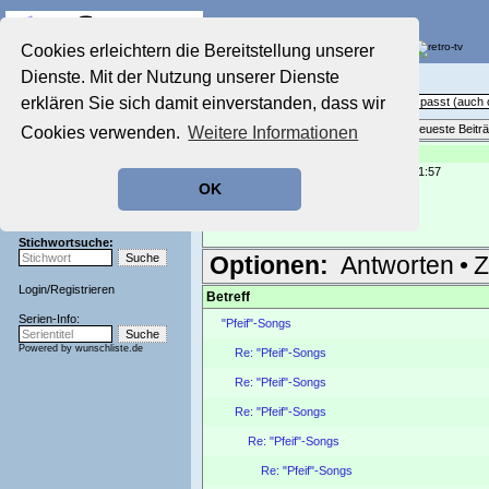
Die Fernseh-Diskussionsforen von
Cookies erleichtern die Bereitstellung unserer
Dienste. Mit der Nutzung unserer Dienste
Startseite
Sendeschluss!
Aktuelles Forum
erklären Sie sich damit einverstanden, dass wir
Off Topic - Alles, was woanders nicht passt (auc
Nostalgieecke
Themenübersicht
•
Neues Thema
•
Neueste Beitr
Cookies verwenden.
Weitere Informationen
Film-Forum
Der Werbeblock
Re: "Pfeif"-Songs
geschrieben von:
Chester1
, 24.11.21 11:57
Zeichentrick-Forum
OK
Ratgeber Technik
wie wäre der hier
Sendeschluss!
[
www.youtube.com
]
Stichwortsuche:
Optionen:
Antworten
•
Z
Login
/
Registrieren
Betreff
Serien-Info:
"Pfeif"-Songs
Powered by
wunschliste.de
Re: "Pfeif"-Songs
Re: "Pfeif"-Songs
Re: "Pfeif"-Songs
Re: "Pfeif"-Songs
Re: "Pfeif"-Songs