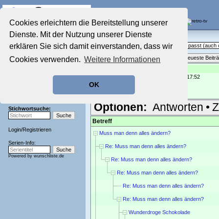
Die Fernseh-Diskussionsforen von
Cookies erleichtern die Bereitstellung unserer
Dienste. Mit der Nutzung unserer Dienste
Startseite
Sendeschluss!
Aktuelles Forum
erklären Sie sich damit einverstanden, dass wir
Off Topic - Alles, was woanders nicht passt (auc
Nostalgieecke
Themenübersicht
•
Neues Thema
•
Neueste Beitr
Cookies verwenden.
Weitere Informationen
Film-Forum
Der Werbeblock
Re: Probier LAYS Natural
geschrieben von:
Nietnagel
, 27.03.05 17:52
Zeichentrick-Forum
OK
Ratgeber Technik
Gesalzene Kellys sind auch sehr gut.
Sendeschluss!
Optionen:
Antworten
•
Z
Stichwortsuche:
Betreff
Login
/
Registrieren
Muss man denn alles ändern?
Serien-Info:
Re: Muss man denn alles ändern?
Powered by
wunschliste.de
Re: Muss man denn alles ändern?
Re: Muss man denn alles ändern?
Re: Muss man denn alles ändern?
Re: Muss man denn alles ändern?
Wunderdroge Schokolade