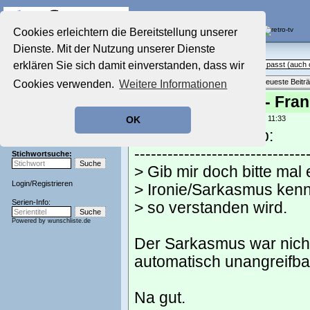
Die Fernseh-Diskussionsforen von
Cookies erleichtern die Bereitstellung unserer
Dienste. Mit der Nutzung unserer Dienste
Startseite
Sendeschluss!
Aktuelles Forum
erklären Sie sich damit einverstanden, dass wir
Off Topic - Alles, was woanders nicht passt (auc
Nostalgieecke
Themenübersicht
•
Neues Thema
•
Neueste Beitr
Cookies verwenden.
Weitere Informationen
Film-Forum
Der Werbeblock
Re: Deutschland - Frank
Zeichentrick-Forum
geschrieben von:
andreas_n
, 08.07.26 11:33
OK
Ratgeber Technik
DerLötkolb schrieb:
Sendeschluss!
-------------------------------
Stichwortsuche:
> Gib mir doch bitte mal 
Login
/
Registrieren
> Ironie/Sarkasmus kenn
Serien-Info:
> so verstanden wird.
Powered by
wunschliste.de
Der Sarkasmus war nich
automatisch unangreifbar
Na gut.