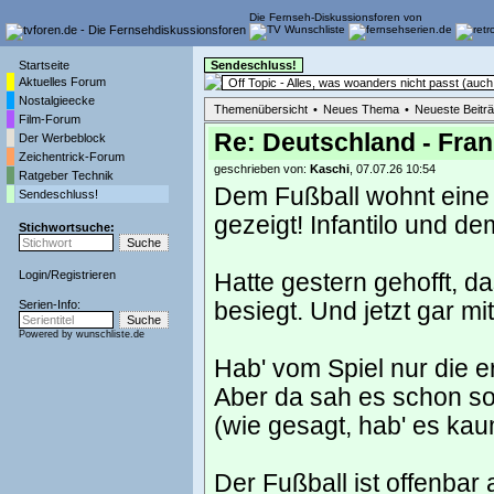
Die Fernseh-Diskussionsforen von
Startseite
Sendeschluss!
Aktuelles Forum
Off Topic - Alles, was woanders nicht passt (au
Nostalgieecke
Themenübersicht
•
Neues Thema
•
Neueste Beitr
Film-Forum
Re: Deutschland - Frank
Der Werbeblock
Zeichentrick-Forum
geschrieben von:
Kaschi
, 07.07.26 10:54
Ratgeber Technik
Dem Fußball wohnt eine 
Sendeschluss!
gezeigt! Infantilo und d
Stichwortsuche:
Login
/
Registrieren
Hatte gestern gehofft, da
Serien-Info:
besiegt. Und jetzt gar mit
Powered by
wunschliste.de
Hab' vom Spiel nur die e
Aber da sah es schon so
(wie gesagt, hab' es ka
Der Fußball ist offenbar