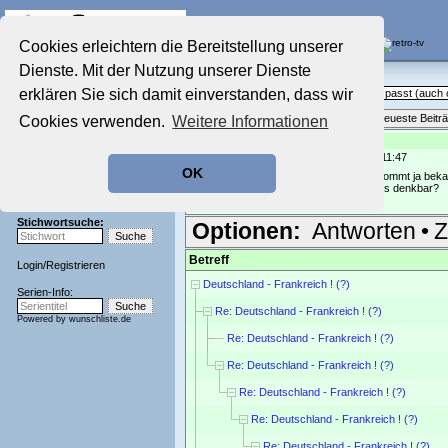
Die Fernseh-Diskussionsforen von
Cookies erleichtern die Bereitstellung unserer
Dienste. Mit der Nutzung unserer Dienste
Startseite
Sendeschluss!
Aktuelles Forum
erklären Sie sich damit einverstanden, dass wir
Off Topic - Alles, was woanders nicht passt (auc
Nostalgieecke
Themenübersicht
•
Neues Thema
•
Neueste Beitr
Cookies verwenden.
Weitere Informationen
Film-Forum
Der Werbeblock
Re: Deutschland - Frankreich ! (?)
geschrieben von:
kleinbibo
, 30.06.26 11:47
Zeichentrick-Forum
OK
Ratgeber Technik
Da 2034 wieder ein Sieg ansteht, das kommt ja bekan
ist da außer Klopp noch jemand anderes denkbar?
Sendeschluss!
Stichwortsuche:
Optionen:
Antworten
•
Z
Betreff
Login
/
Registrieren
Deutschland - Frankreich ! (?)
Serien-Info:
Re: Deutschland - Frankreich ! (?)
Powered by
wunschliste.de
Re: Deutschland - Frankreich ! (?)
Re: Deutschland - Frankreich ! (?)
Re: Deutschland - Frankreich ! (?)
Re: Deutschland - Frankreich ! (?)
Re: Deutschland - Frankreich ! (?)