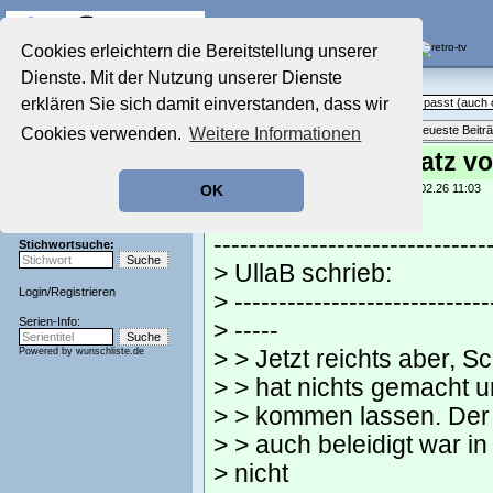
Die Fernseh-Diskussionsforen von
Cookies erleichtern die Bereitstellung unserer
Dienste. Mit der Nutzung unserer Dienste
Startseite
Sendeschluss!
Aktuelles Forum
erklären Sie sich damit einverstanden, dass wir
Off Topic - Alles, was woanders nicht passt (auc
Nostalgieecke
Themenübersicht
•
Neues Thema
•
Neueste Beitr
Cookies verwenden.
Weitere Informationen
Film-Forum
Der Werbeblock
Re: Schadensersatz vo
Zeichentrick-Forum
geschrieben von:
Snake Plissken
, 17.02.26 11:03
OK
Ratgeber Technik
Kate schrieb:
Sendeschluss!
-------------------------------
Stichwortsuche:
> UllaB schrieb:
Login
/
Registrieren
> -----------------------------
Serien-Info:
> -----
Powered by
wunschliste.de
> > Jetzt reichts aber, 
> > hat nichts gemacht u
> > kommen lassen. Der 
> > auch beleidigt war i
> nicht