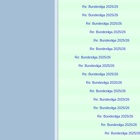
Re: Bundesliga 2025/26
Re: Bundesliga 2025/26
Re: Bundesliga 2025/26
Re: Bundesliga 2025/26
Re: Bundesliga 2025/26
Re: Bundesliga 2025/26
Re: Bundesliga 2025/26
Re: Bundesliga 2025/26
Re: Bundesliga 2025/26
Re: Bundesliga 2025/26
Re: Bundesliga 2025/26
Re: Bundesliga 2025/26
Re: Bundesliga 2025/26
Re: Bundesliga 2025/26
Re: Bundesliga 2025/26
Re: Bundesliga 2025/2