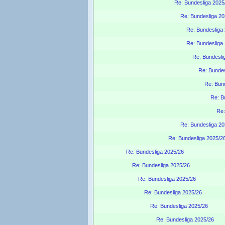
Re: Bundesliga 2025
Re: Bundesliga 20
Re: Bundesliga
Re: Bundesliga
Re: Bundesli
Re: Bundes
Re: Bun
Re: B
Re:
Re: Bundesliga 20
Re: Bundesliga 2025/2
Re: Bundesliga 2025/26
Re: Bundesliga 2025/26
Re: Bundesliga 2025/26
Re: Bundesliga 2025/26
Re: Bundesliga 2025/26
Re: Bundesliga 2025/26