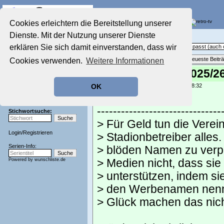
Die Fernseh-Diskussionsforen von
Cookies erleichtern die Bereitstellung unserer
Dienste. Mit der Nutzung unserer Dienste
Startseite
Sendeschluss!
Aktuelles Forum
erklären Sie sich damit einverstanden, dass wir
Off Topic - Alles, was woanders nicht passt (auc
Nostalgieecke
Themenübersicht
•
Neues Thema
•
Neueste Beitr
Cookies verwenden.
Weitere Informationen
Film-Forum
Der Werbeblock
Re: Bundesliga 2025/2
Zeichentrick-Forum
geschrieben von:
jeanyfan
, 28.05.26 18:32
OK
Ratgeber Technik
U-56 schrieb:
Sendeschluss!
-------------------------------
Stichwortsuche:
> Für Geld tun die Verei
Login
/
Registrieren
> Stadionbetreiber alles
Serien-Info:
> blöden Namen zu verpa
Powered by
wunschliste.de
> Medien nicht, dass si
> unterstützen, indem sie
> den Werbenamen nenn
> Glück machen das nicht