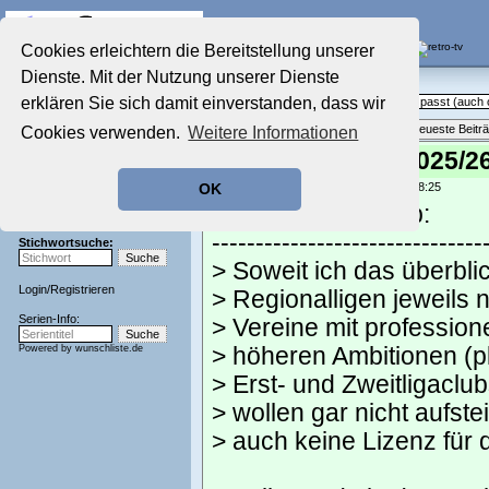
Die Fernseh-Diskussionsforen von
Cookies erleichtern die Bereitstellung unserer
Dienste. Mit der Nutzung unserer Dienste
Startseite
Sendeschluss!
Aktuelles Forum
erklären Sie sich damit einverstanden, dass wir
Off Topic - Alles, was woanders nicht passt (auc
Nostalgieecke
Themenübersicht
•
Neues Thema
•
Neueste Beitr
Cookies verwenden.
Weitere Informationen
Film-Forum
Der Werbeblock
Re: Bundesliga 2025/2
Zeichentrick-Forum
geschrieben von:
jeanyfan
, 28.05.26 18:25
OK
Ratgeber Technik
Spoonman schrieb:
Sendeschluss!
-------------------------------
Stichwortsuche:
> Soweit ich das überblic
Login
/
Registrieren
> Regionalligen jeweils 
Serien-Info:
> Vereine mit profession
Powered by
wunschliste.de
> höheren Ambitionen (p
> Erst- und Zweitligaclu
> wollen gar nicht aufst
> auch keine Lizenz für d