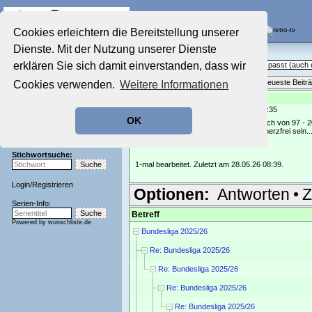
Die Fernseh-Diskussionsforen von
Cookies erleichtern die Bereitstellung unserer
Dienste. Mit der Nutzung unserer Dienste
Startseite
Sendeschluss!
Aktuelles Forum
erklären Sie sich damit einverstanden, dass wir
Off Topic - Alles, was woanders nicht passt (auc
Nostalgieecke
Themenübersicht
•
Neues Thema
•
Neueste Beitr
Cookies verwenden.
Weitere Informationen
Film-Forum
Der Werbeblock
Re: Bundesliga 2025/26
geschrieben von:
Ondina
, 28.05.26 08:35
Zeichentrick-Forum
OK
Ratgeber Technik
Der Sportpark Rohnhof Fürth nannte sich von 97 - 2
Trolli Arena. Da muss man schon Schmerzfrei sein...
Sendeschluss!
Stichwortsuche:
1-mal bearbeitet. Zuletzt am 28.05.26 08:39.
Login
/
Registrieren
Optionen:
Antworten
•
Z
Serien-Info:
Betreff
Powered by
wunschliste.de
Bundesliga 2025/26
Re: Bundesliga 2025/26
Re: Bundesliga 2025/26
Re: Bundesliga 2025/26
Re: Bundesliga 2025/26