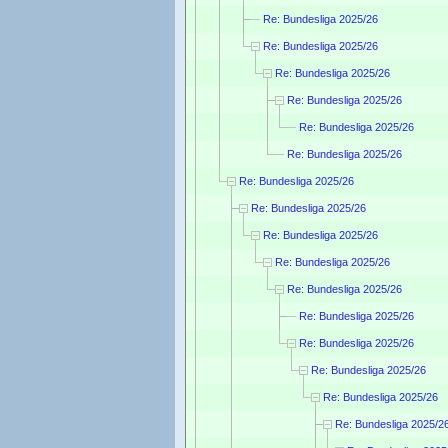
Re: Bundesliga 2025/26
Re: Bundesliga 2025/26
Re: Bundesliga 2025/26
Re: Bundesliga 2025/26
Re: Bundesliga 2025/26
Re: Bundesliga 2025/26
Re: Bundesliga 2025/26
Re: Bundesliga 2025/26
Re: Bundesliga 2025/26
Re: Bundesliga 2025/26
Re: Bundesliga 2025/26
Re: Bundesliga 2025/26
Re: Bundesliga 2025/26
Re: Bundesliga 2025/26
Re: Bundesliga 2025/26
Re: Bundesliga 2025/2