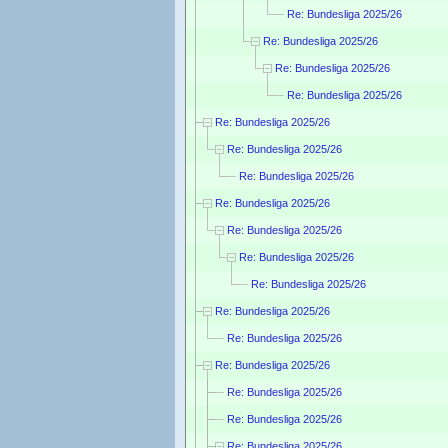
Re: Bundesliga 2025/26
Re: Bundesliga 2025/26
Re: Bundesliga 2025/26
Re: Bundesliga 2025/26
Re: Bundesliga 2025/26
Re: Bundesliga 2025/26
Re: Bundesliga 2025/26
Re: Bundesliga 2025/26
Re: Bundesliga 2025/26
Re: Bundesliga 2025/26
Re: Bundesliga 2025/26
Re: Bundesliga 2025/26
Re: Bundesliga 2025/26
Re: Bundesliga 2025/26
Re: Bundesliga 2025/26
Re: Bundesliga 2025/26
Re: Bundesliga 2025/26