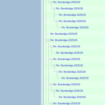
Re: Bundesliga 2025/26
Re: Bundesliga 2025/26
Re: Bundesliga 2025/26
Re: Bundesliga 2025/26
Re: Bundesliga 2025/26
Re: Bundesliga 2025/26
Re: Bundesliga 2025/26
Re: Bundesliga 2025/26
Re: Bundesliga 2025/26
Re: Bundesliga 2025/26
Re: Bundesliga 2025/26
Re: Bundesliga 2025/26
Re: Bundesliga 2025/26
Re: Bundesliga 2025/26
Re: Bundesliga 2025/26
Re: Bundesliga 2025/26
Re: Bundesliga 2025/26