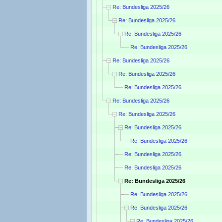
Re: Bundesliga 2025/26
Re: Bundesliga 2025/26
Re: Bundesliga 2025/26
Re: Bundesliga 2025/26
Re: Bundesliga 2025/26
Re: Bundesliga 2025/26
Re: Bundesliga 2025/26
Re: Bundesliga 2025/26
Re: Bundesliga 2025/26
Re: Bundesliga 2025/26
Re: Bundesliga 2025/26
Re: Bundesliga 2025/26
Re: Bundesliga 2025/26
Re: Bundesliga 2025/26
Re: Bundesliga 2025/26
Re: Bundesliga 2025/26
Re: Bundesliga 2025/26