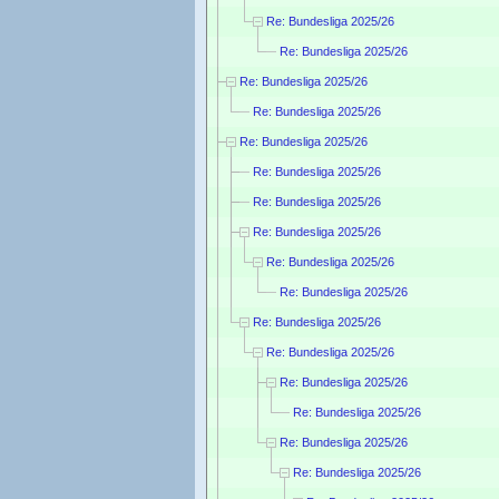
Re: Bundesliga 2025/26
Re: Bundesliga 2025/26
Re: Bundesliga 2025/26
Re: Bundesliga 2025/26
Re: Bundesliga 2025/26
Re: Bundesliga 2025/26
Re: Bundesliga 2025/26
Re: Bundesliga 2025/26
Re: Bundesliga 2025/26
Re: Bundesliga 2025/26
Re: Bundesliga 2025/26
Re: Bundesliga 2025/26
Re: Bundesliga 2025/26
Re: Bundesliga 2025/26
Re: Bundesliga 2025/26
Re: Bundesliga 2025/26