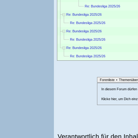
Re: Bundesliga 2025/26
Re: Bundesliga 2025/26
Re: Bundesliga 2025/26
Re: Bundesliga 2025/26
Re: Bundesliga 2025/26
Re: Bundesliga 2025/26
Re: Bundesliga 2025/26
Forenliste
•
Themenüber
In diesem Forum dürfen l
Klicke hier, um Dich ein
Verantwortlich für den Inhal