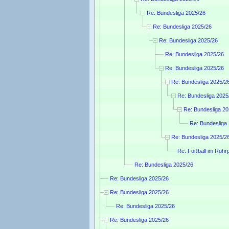
Re: Bundesliga 2025/26
Re: Bundesliga 2025/26
Re: Bundesliga 2025/26
Re: Bundesliga 2025/26
Re: Bundesliga 2025/26
Re: Bundesliga 2025/2
Re: Bundesliga 2025
Re: Bundesliga 20
Re: Bundesliga
Re: Bundesliga 2025/2
Re: Fußball im Ruh
Re: Bundesliga 2025/26
Re: Bundesliga 2025/26
Re: Bundesliga 2025/26
Re: Bundesliga 2025/26
Re: Bundesliga 2025/26