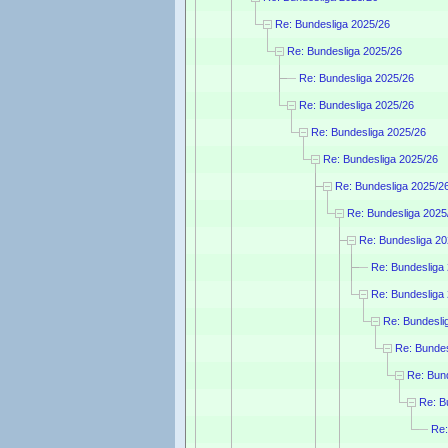
Re: Bundesliga 2025/26
Re: Bundesliga 2025/26
Re: Bundesliga 2025/26
Re: Bundesliga 2025/26
Re: Bundesliga 2025/26
Re: Bundesliga 2025/26
Re: Bundesliga 2025/2
Re: Bundesliga 2025
Re: Bundesliga 20
Re: Bundesliga
Re: Bundesliga
Re: Bundesli
Re: Bundes
Re: Bun
Re: B
Re: