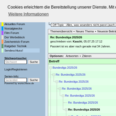
Cookies erleichtern die Bereitstellung unserer Dienste. Mi
Die Fernseh-Diskussionsforen von
Weitere Informationen
Startseite
Sendeschluss!
Aktuelles Forum
Off Topic - Alles, was woanders nicht passt (auc
Nostalgieecke
Themenübersicht
•
Neues Thema
•
Neueste Beitr
Film-Forum
Der Werbeblock
Re: Bundesliga 2025/26
geschrieben von:
Kaschi
, 05.07.25 17:12
Zeichentrick-Forum
Ratgeber Technik
Passiert ist es aber nach gerade mal 34 Jahren.
Sendeschluss!
Optionen:
Antworten
•
Zitieren
Stichwortsuche:
Betreff
Bundesliga 2025/26
Login
/
Registrieren
Re: Bundesliga 2025/26
Serien-Info:
Re: Bundesliga 2025/26
Powered by
wunschliste.de
Re: Bundesliga 2025/26
Re: Bundesliga 2025/26
Re: Bundesliga 2025/26
Re: Bundesliga 2025/26