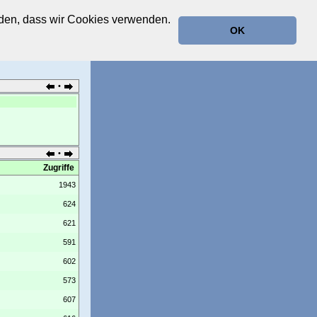
anden, dass wir Cookies verwenden.
OK
•
•
Zugriffe
1943
624
621
591
602
573
607