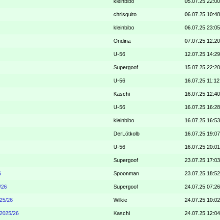
kleinbibo
05.07.25 22:00
chrisquito
06.07.25 10:48
kleinbibo
06.07.25 23:05
Ondina
07.07.25 12:20
U-56
12.07.25 14:29
Supergoof
15.07.25 22:20
U-56
16.07.25 11:12
Kaschi
16.07.25 12:40
U-56
16.07.25 16:28
kleinbibo
16.07.25 16:53
DerLötkolb
16.07.25 19:07
U-56
16.07.25 20:01
Supergoof
23.07.25 17:03
6
Spoonman
23.07.25 18:52
/26
Supergoof
24.07.25 07:26
25/26
Wilkie
24.07.25 10:02
 2025/26
Kaschi
24.07.25 12:04