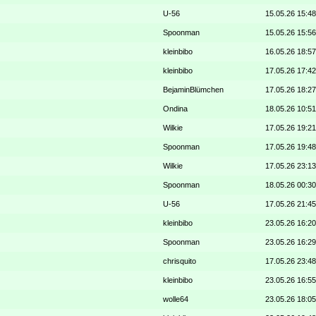
U-56
15.05.26 15:48
Spoonman
15.05.26 15:56
kleinbibo
16.05.26 18:57
kleinbibo
17.05.26 17:42
BejaminBlümchen
17.05.26 18:27
Ondina
18.05.26 10:51
Wilkie
17.05.26 19:21
Spoonman
17.05.26 19:48
Wilkie
17.05.26 23:13
Spoonman
18.05.26 00:30
U-56
17.05.26 21:45
kleinbibo
23.05.26 16:20
Spoonman
23.05.26 16:29
chrisquito
17.05.26 23:48
kleinbibo
23.05.26 16:55
wolle64
23.05.26 18:05