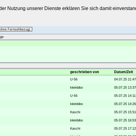
t der Nutzung unserer Dienste erklären Sie sich damit einverst
h ohne Fernsehbezug)
äge
geschrieben von
Datum/Zeit
U-56
04.07.25 21:47
kleinbibo
05.07.25 13:37
U-56
05.07.25 14:11
kleinbibo
05.07.25 14:26
Kaschi
05.07.25 15:51
kleinbibo
05.07.25 16:53
Kaschi
05.07.25 17:12