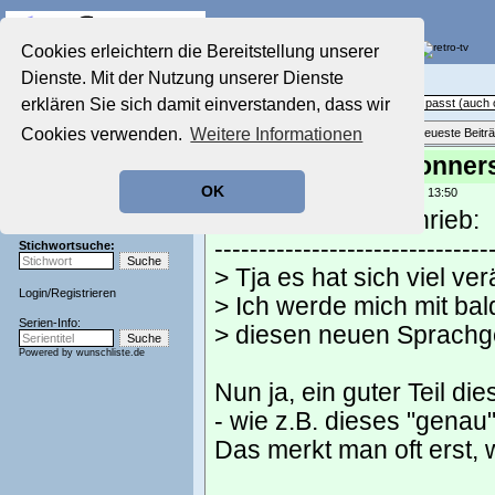
Die Fernseh-Diskussionsforen von
Cookies erleichtern die Bereitstellung unserer
Dienste. Mit der Nutzung unserer Dienste
Startseite
Sendeschluss!
Aktuelles Forum
erklären Sie sich damit einverstanden, dass wir
Off Topic - Alles, was woanders nicht passt (auc
Nostalgieecke
Cookies verwenden.
Weitere Informationen
Themenübersicht
•
Neues Thema
•
Neueste Beitr
Film-Forum
Der Werbeblock
Re: Morgen ist Donner
Zeichentrick-Forum
OK
geschrieben von:
andreas_n
, 26.02.25 13:50
Ratgeber Technik
Sendeschluss!
Elvira Klawitter schrieb:
-------------------------------
Stichwortsuche:
> Tja es hat sich viel ver
Login
/
Registrieren
> Ich werde mich mit ba
Serien-Info:
> diesen neuen Sprach
Powered by
wunschliste.de
Nun ja, ein guter Teil 
- wie z.B. dieses "genau"
Das merkt man oft erst,