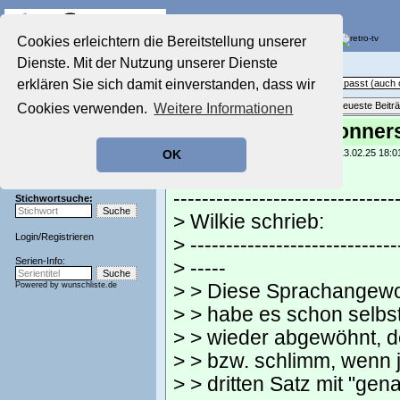
Die Fernseh-Diskussionsforen von
Cookies erleichtern die Bereitstellung unserer
Dienste. Mit der Nutzung unserer Dienste
Startseite
Sendeschluss!
Aktuelles Forum
erklären Sie sich damit einverstanden, dass wir
Off Topic - Alles, was woanders nicht passt (auc
Nostalgieecke
Themenübersicht
•
Neues Thema
•
Neueste Beitr
Cookies verwenden.
Weitere Informationen
Film-Forum
Der Werbeblock
Re: Morgen ist Donner
Zeichentrick-Forum
geschrieben von:
Frog and Starfish
, 13.02.25 18:0
OK
Ratgeber Technik
Kaschi schrieb:
Sendeschluss!
-------------------------------
Stichwortsuche:
> Wilkie schrieb:
Login
/
Registrieren
> -----------------------------
Serien-Info:
> -----
Powered by
wunschliste.de
> > Diese Sprachangewoh
> > habe es schon selbst
> > wieder abgewöhnt, de
> > bzw. schlimm, wenn 
> > dritten Satz mit "gen