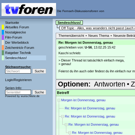
Die Fernseh-Diskussionsforen von
Startseite
Sendeschluss!
Aktuelles Forum
Off Topic - Alles, was woanders nicht passt (auc
Nostalgieecke
Themenübersicht
•
Neues Thema
•
Neueste Beitr
Film-Forum
Der Werbeblock
Re: Morgen ist Donnerstag, genau
geschrieben von:
U-56
, 13.02.25 15:42
Zeichentrick-Forum
Ratgeber Technik
Kaschi schrieb:
-------------------------------------------------------
Sendeschluss!
> Dieser Thread ist tatsächlich einfach mega,
> genau!
Stichwortsuche:
Feierst du ihn auch oder findest du ihn einfach nur 
Login
/
Registrieren
Optionen:
Antworten
•
Z
Serien-Info:
Betreff
Powered by
wunschliste.de
Morgen ist Donnerstag, genau
Re: Morgen ist Donnerstag, genau
Re: Morgen ist Donnerstag, genau
Re: Morgen ist Donnerstag, genau
Re: Morgen ist Donnerstag, genau