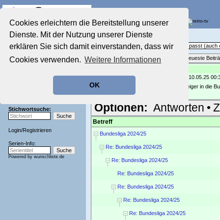
Die Fernseh-Diskussionsforen von
Cookies erleichtern die Bereitstellung unserer
Dienste. Mit der Nutzung unserer Dienste
Startseite
Sendeschluss!
Aktuelles Forum
erklären Sie sich damit einverstanden, dass wir
Off Topic - Alles, was woanders nicht passt (auc
Nostalgieecke
Themenübersicht
•
Neues Thema
•
Neueste Beitr
Cookies verwenden.
Weitere Informationen
Film-Forum
Der Werbeblock
Re: Bundesliga 2024/25
geschrieben von:
BejaminBlümchen
, 10.05.25 00:
Zeichentrick-Forum
OK
Ratgeber Technik
Sieht nach Köln und HSV aus als Aufsteiger in die B
Sendeschluss!
Optionen:
Antworten
•
Z
Stichwortsuche:
Betreff
Login
/
Registrieren
Bundesliga 2024/25
Serien-Info:
Re: Bundesliga 2024/25
Powered by
wunschliste.de
Re: Bundesliga 2024/25
Re: Bundesliga 2024/25
Re: Bundesliga 2024/25
Re: Bundesliga 2024/25
Re: Bundesliga 2024/25