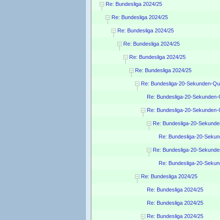
Re: Bundesliga 2024/25
Re: Bundesliga 2024/25
Re: Bundesliga 2024/25
Re: Bundesliga 2024/25
Re: Bundesliga 2024/25
Re: Bundesliga 2024/25
Re: Bundesliga-20-Sekunden-Qu
Re: Bundesliga-20-Sekunden-
Re: Bundesliga-20-Sekunden-
Re: Bundesliga-20-Sekunde
Re: Bundesliga-20-Sekun
Re: Bundesliga-20-Sekunde
Re: Bundesliga-20-Sekun
Re: Bundesliga 2024/25
Re: Bundesliga 2024/25
Re: Bundesliga 2024/25
Re: Bundesliga 2024/25