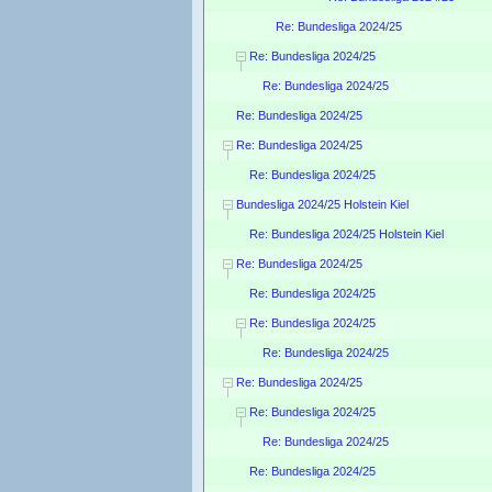
Re: Bundesliga 2024/25
Re: Bundesliga 2024/25
Re: Bundesliga 2024/25
Re: Bundesliga 2024/25
Re: Bundesliga 2024/25
Re: Bundesliga 2024/25
Bundesliga 2024/25 Holstein Kiel
Re: Bundesliga 2024/25 Holstein Kiel
Re: Bundesliga 2024/25
Re: Bundesliga 2024/25
Re: Bundesliga 2024/25
Re: Bundesliga 2024/25
Re: Bundesliga 2024/25
Re: Bundesliga 2024/25
Re: Bundesliga 2024/25
Re: Bundesliga 2024/25