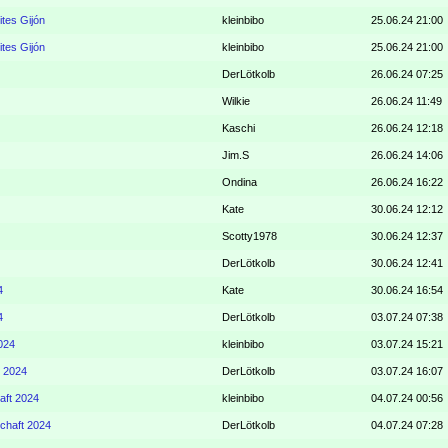
ites Gijón
kleinbibo
25.06.24 21:00
ites Gijón
kleinbibo
25.06.24 21:00
DerLötkolb
26.06.24 07:25
Wilkie
26.06.24 11:49
Kaschi
26.06.24 12:18
Jim.S
26.06.24 14:06
Ondina
26.06.24 16:22
Kate
30.06.24 12:12
Scotty1978
30.06.24 12:37
DerLötkolb
30.06.24 12:41
4
Kate
30.06.24 16:54
4
DerLötkolb
03.07.24 07:38
024
kleinbibo
03.07.24 15:21
t 2024
DerLötkolb
03.07.24 16:07
aft 2024
kleinbibo
04.07.24 00:56
chaft 2024
DerLötkolb
04.07.24 07:28