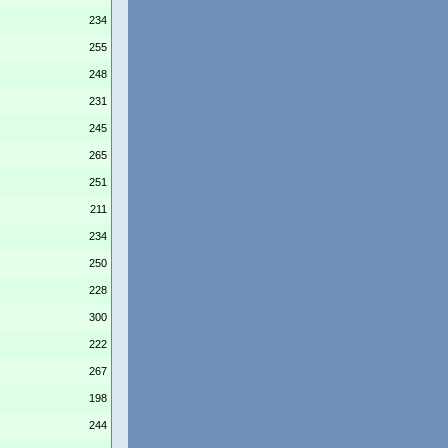
234
255
248
231
245
265
251
211
234
250
228
300
222
267
198
244