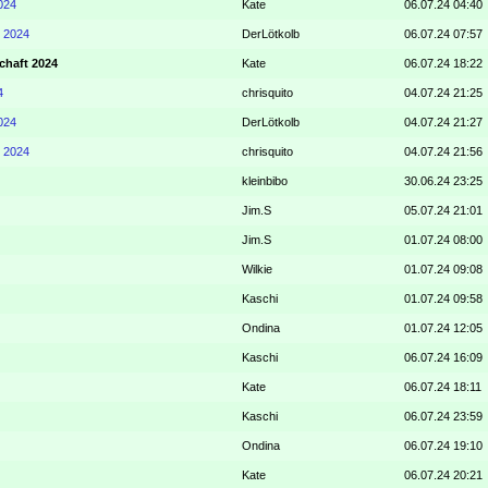
024
Kate
06.07.24 04:40
t 2024
DerLötkolb
06.07.24 07:57
chaft 2024
Kate
06.07.24 18:22
4
chrisquito
04.07.24 21:25
024
DerLötkolb
04.07.24 21:27
t 2024
chrisquito
04.07.24 21:56
kleinbibo
30.06.24 23:25
Jim.S
05.07.24 21:01
Jim.S
01.07.24 08:00
Wilkie
01.07.24 09:08
Kaschi
01.07.24 09:58
Ondina
01.07.24 12:05
Kaschi
06.07.24 16:09
Kate
06.07.24 18:11
Kaschi
06.07.24 23:59
Ondina
06.07.24 19:10
Kate
06.07.24 20:21