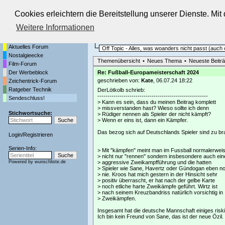
Cookies erleichtern die Bereitstellung unserer Dienste. Mi
Die Fernseh-Diskussionsforen von
Weitere Informationen
Startseite
Sendeschluss!
Aktuelles Forum
Off Topic - Alles, was woanders nicht passt (auc
Nostalgieecke
Themenübersicht
•
Neues Thema
•
Neueste Beitr
Film-Forum
Der Werbeblock
Re: Fußball-Europameisterschaft 2024
geschrieben von:
Kate
, 06.07.24 18:22
Zeichentrick-Forum
Ratgeber Technik
DerLötkolb schrieb:
-------------------------------------------------------
Sendeschluss!
> Kann es sein, dass du meinen Beitrag komplett
> missverstanden hast? Wieso sollte ich denn
Stichwortsuche:
> Rüdiger nennen als Spieler der nicht kämpft?
> Wenn er eins ist, dann ein Kämpfer.
Das bezog sich auf Deutschlands Spieler sind zu bra
Login
/
Registrieren
Serien-Info:
> Mit "kämpfen" meint man im Fussball normalerwei
> nicht nur "rennen" sondern insbesondere auch ein
Powered by
wunschliste.de
> aggressive Zweikampfführung und die hatten
> Spieler wie Sane, Havertz oder Gündogan eben n
> nie. Kroos hat mich gestern in der Hinsicht sehr
> positiv überrascht, er hat nach der gelbe Karte
> noch etliche harte Zweikämpfe geführt. Wirtz ist
> nach seinem Kreuzbandriss natürlich vorsichtig in
> Zweikämpfen.
Insgesamt hat die deutsche Mannschaft einiges riskie
Ich bin kein Freund von Sane, das ist der neue Özil.