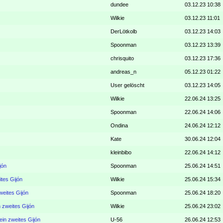
dundee
03.12.23 10:38
Wilkie
03.12.23 11:01
DerLötkolb
03.12.23 14:03
Spoonman
03.12.23 13:39
chrisquito
03.12.23 17:36
andreas_n
05.12.23 01:22
User gelöscht
03.12.23 14:05
Wilkie
22.06.24 13:25
Spoonman
22.06.24 14:06
Ondina
24.06.24 12:12
Kate
30.06.24 12:04
kleinbibo
22.06.24 14:12
jón
Spoonman
25.06.24 14:51
ites Gijón
Wilkie
25.06.24 15:34
weites Gijón
Spoonman
25.06.24 18:20
n zweites Gijón
Wilkie
25.06.24 23:02
ein zweites Gijón
U-56
26.06.24 12:53