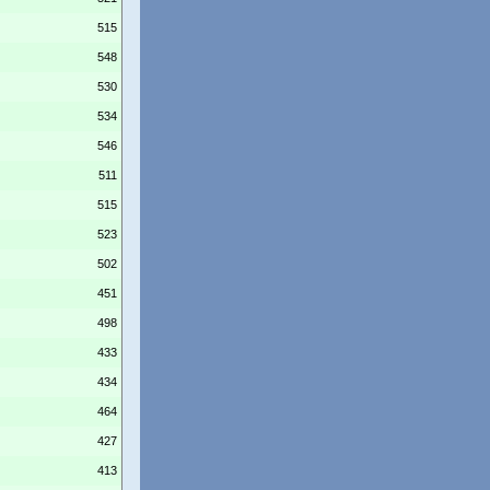
515
548
530
534
546
511
515
523
502
451
498
433
434
464
427
413