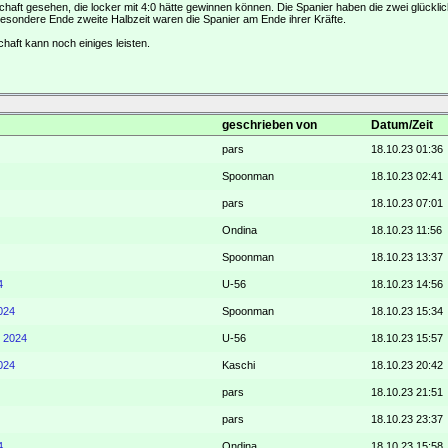
haft gesehen, die locker mit 4:0 hätte gewinnen können. Die Spanier haben die zwei glückl
sondere Ende zweite Halbzeit waren die Spanier am Ende ihrer Kräfte.
chaft kann noch einiges leisten.
geschrieben von
Datum/Zeit
pars
18.10.23 01:36
Spoonman
18.10.23 02:41
pars
18.10.23 07:01
Ondina
18.10.23 11:56
Spoonman
18.10.23 13:37
4
U-56
18.10.23 14:56
024
Spoonman
18.10.23 15:34
t 2024
U-56
18.10.23 15:57
024
Kaschi
18.10.23 20:42
pars
18.10.23 21:51
pars
18.10.23 23:37
4
Ondina
18.10.23 15:58