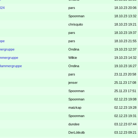
024
pars
18.10.23 20:06
Spoonman
18.10.23 13:32
chrisquito
18.10.23 19:21
pars
18.10.23 19:37
ppe
pars
18.10.23 21:55
mergruppe
Ondina
19.10.23 12:37
Hammergruppe
Wilkie
19.10.23 14:32
e Hammergruppe
Ondina
19.10.23 16:27
pars
23.11.23 20:58
jenser
25.11.23 17:08
Spoonman
25.11.23 17:51
Spoonman
02.12.23 19:08
matzkap
02.12.23 19:28
Spoonman
02.12.23 19:31
dundee
03.12.23 07:44
DerLötkolb
03.12.23 09:21