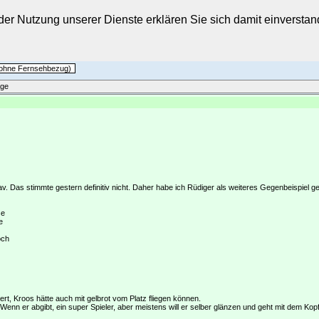
t der Nutzung unserer Dienste erklären Sie sich damit einverst
h ohne Fernsehbezug)
äge
v. Das stimmte gestern definitiv nicht. Daher habe ich Rüdiger als weiteres Gegenbeispiel g
se
e
och
rt, Kroos hätte auch mit gelbrot vom Platz fliegen können.
 Wenn er abgibt, ein super Spieler, aber meistens will er selber glänzen und geht mit dem Ko