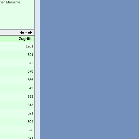
ichen Momente
•
Zugriffe
1961
591
572
578
556
543
533
513
521
504
526
521