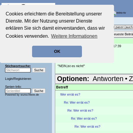
Die Fernseh-Diskussionsforen von
Cookies erleichtern die Bereitstellung unserer
Dienste. Mit der Nutzung unserer Dienste
Startseite
Sendeschluss!
Aktuelles Forum
Off Topic - Alles, was woanders nicht passt (au
erklären Sie sich damit einverstanden, dass wir
Nostalgieecke
Themenübersicht
•
Neues Thema
•
Neueste Beitr
Cookies verwenden.
Weitere Informationen
Film-Forum
Re: Wer errät es?
Der Werbeblock
geschrieben von:
Chrissi50
, 18.02.23 17:39
Zeichentrick-Forum
OK
Mal schauen wer das errät:
Ratgeber Technik
Sendeschluss!
"Es ist nur ein Traum!"
Stichwortsuche:
"NEIN,ist es nicht!"
Optionen:
Antworten
•
Z
Login
/
Registrieren
Serien-Info:
Betreff
Wer errät es?
Powered by
wunschliste.de
Re: Wer errät es?
Re: Wer errät es?
Re: Wer errät es?
Re: Wer errät es?