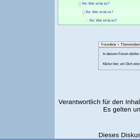
Re: Wer errät es?
Re: Wer errät es?
Re: Wer errät es?
Forenliste
•
Themenüber
In diesem Forum dürfen l
Klicke hier, um Dich ein
Verantwortlich für den Inhal
Es gelten u
Dieses Disku