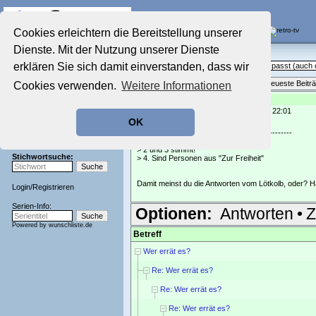
Die Fernseh-Diskussionsforen von
Cookies erleichtern die Bereitstellung unserer
Dienste. Mit der Nutzung unserer Dienste
Startseite
Sendeschluss!
Aktuelles Forum
erklären Sie sich damit einverstanden, dass wir
Off Topic - Alles, was woanders nicht passt (auc
Nostalgieecke
Themenübersicht
•
Neues Thema
•
Neueste Beitr
Cookies verwenden.
Weitere Informationen
Film-Forum
Der Werbeblock
Re: Wer errät es?
geschrieben von:
chrisquito
, 16.02.23 22:01
Zeichentrick-Forum
OK
Ratgeber Technik
Elvira Klawitter schrieb:
-------------------------------------------------------
Sendeschluss!
> 1. Münchener Geschichten
> 2 und 3 stimmt!
Stichwortsuche:
> 4. Sind Personen aus "Zur Freiheit"
Damit meinst du die Antworten vom Lötkolb, oder? Ha
Login
/
Registrieren
Serien-Info:
Optionen:
Antworten
•
Z
Powered by
wunschliste.de
Betreff
Wer errät es?
Re: Wer errät es?
Re: Wer errät es?
Re: Wer errät es?