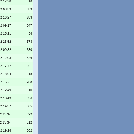
22 17:28
310
22 08:59
389
22 16:27
283
22 09:17
347
22 15:21
438
22 23:52
373
22 09:32
330
22 12:08
326
22 17:47
361
22 18:04
318
22 16:21
268
22 12:49
310
22 13:43
336
22 14:37
305
22 13:34
322
22 13:34
312
22 19:28
362