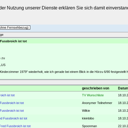
t der Nutzung unserer Dienste erklären Sie sich damit einverst
h ohne Fernsehbezug)
äge
Fussbroich ist tot
s zu
PLUS
inderzimmer 1979" wiederholt, wie ich gerade bei einem Blick in die Hörzu 6/90 festgestellt 
geschrieben von
Datum
ich ist tot
TV Wunschliste
18.10.
ussbroich ist tot
Anonymer Teilnehmer
18.10.
ussbroich ist tot
Wilkie
18.10.
d Fussbroich ist tot
kleinbibo
18.10.
red Fussbroich ist tot
Spoonman
22.10.