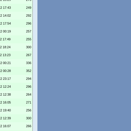
22 17:43
249
22 14:02
292
22 17:54
296
22 00:19
257
22 17:49
255
22 18:24
300
22 13:23
267
22 00:21
336
22 00:28
352
22 23:17
294
22 12:24
296
22 12:38
264
22 16:05
271
22 19:40
256
22 12:39
300
22 16:07
266