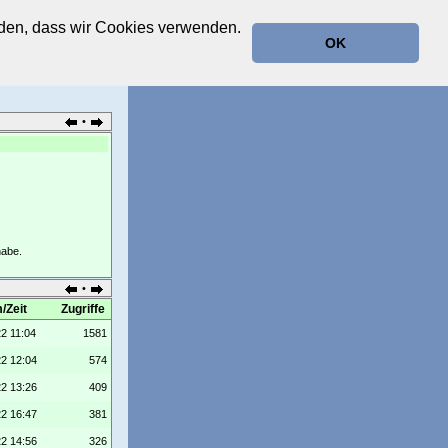
anden, dass wir Cookies verwenden.
OK
•
habe.
•
/Zeit
Zugriffe
22 11:04
1581
22 12:04
574
22 13:26
409
22 16:47
381
22 14:56
326