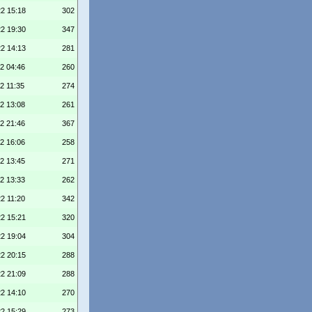
22 15:18
302
22 19:30
347
22 14:13
281
22 04:46
260
2 11:35
274
22 13:08
261
22 21:46
367
22 16:06
258
22 13:45
271
22 13:33
262
22 11:20
342
22 15:21
320
22 19:04
304
22 20:15
288
22 21:09
288
22 14:10
270
22 15:29
273