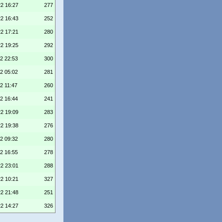
22 16:27
277
22 16:43
252
22 17:21
280
22 19:25
292
22 22:53
300
22 05:02
281
2 11:47
260
22 16:44
241
22 19:09
283
22 19:38
276
22 09:32
280
22 16:55
278
22 23:01
288
22 10:21
327
22 21:48
251
22 14:27
326