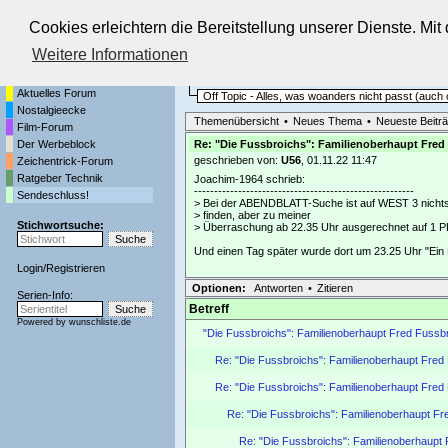
Cookies erleichtern die Bereitstellung unserer Dienste. Mi
Die Fernseh-Diskussionsforen von
Weitere Informationen
Startseite
Sendeschluss!
Aktuelles Forum
Off Topic - Alles, was woanders nicht passt (auc
Nostalgieecke
Themenübersicht
•
Neues Thema
•
Neueste Beitr
Film-Forum
Der Werbeblock
Re: "Die Fussbroichs": Familienoberhaupt Fred 
geschrieben von:
U56
, 01.11.22 11:47
Zeichentrick-Forum
Ratgeber Technik
Joachim-1964 schrieb:
-------------------------------------------------------
Sendeschluss!
> Bei der ABENDBLATT-Suche ist auf WEST 3 nicht
> finden, aber zu meiner
Stichwortsuche:
> Überraschung ab 22.35 Uhr ausgerechnet auf 1 
Und einen Tag später wurde dort um 23.25 Uhr "Ein K
Login
/
Registrieren
Optionen:
Antworten
•
Zitieren
Serien-Info:
Betreff
Powered by
wunschliste.de
"Die Fussbroichs": Familienoberhaupt Fred Fussbro
Re: "Die Fussbroichs": Familienoberhaupt Fred F
Re: "Die Fussbroichs": Familienoberhaupt Fred F
Re: "Die Fussbroichs": Familienoberhaupt Fre
Re: "Die Fussbroichs": Familienoberhaupt F