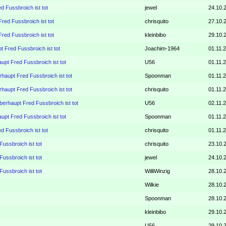
d Fussbroich ist tot
jewel
24.10.
red Fussbroich ist tot
chrisquito
27.10.
red Fussbroich ist tot
kleinbibo
29.10.
t Fred Fussbroich ist tot
Joachim-1964
01.11.
upt Fred Fussbroich ist tot
U56
01.11.2
haupt Fred Fussbroich ist tot
Spoonman
01.11.
haupt Fred Fussbroich ist tot
chrisquito
01.11.
berhaupt Fred Fussbroich ist tot
U56
02.11.
upt Fred Fussbroich ist tot
Spoonman
01.11.
d Fussbroich ist tot
chrisquito
01.11.
ussbroich ist tot
chrisquito
23.10.
ussbroich ist tot
jewel
24.10.
ussbroich ist tot
WilliWinzig
28.10.
Wilkie
28.10.
Spoonman
28.10.
kleinbibo
29.10.
U56
29.10.